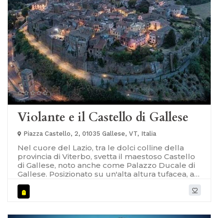
Violante e il Castello di Gallese
Piazza Castello, 2, 01035 Gallese, VT, Italia
Nel cuore del Lazio, tra le dolci colline della
provincia di Viterbo, svetta il maestoso Castello
di Gallese, noto anche come Palazzo Ducale di
Gallese. Posizionato su un'alta altura tufacea, a
135 metri sul livello del mare, questo imponente
complesso fortificato domina l'orizzonte
circostante con la sua presenza imponente. Le
mura che avvolgono il borgo di Gallese, con un
solo ingresso, testimoniano la sua cruciale