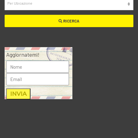
RICERCA
Aggiornatemi!