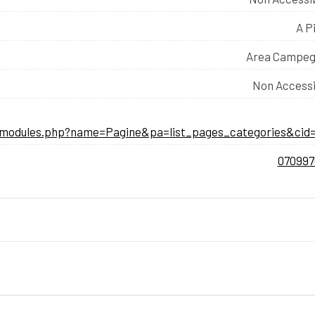
A P
Area Campeg
Non Accessi
t/modules.php?name=Pagine&pa=list_pages_categories&cid=
070997