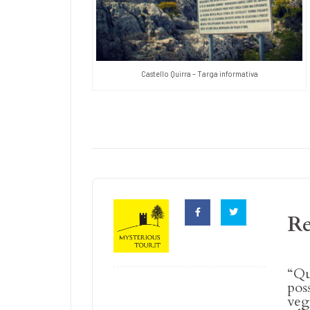
Castello Quirra – Targa informativa
R
“Qu
pos
vegl