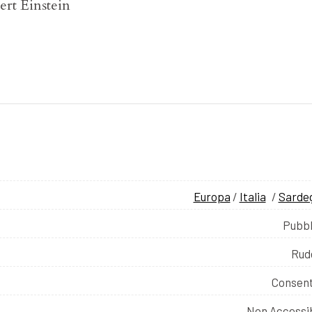
ert Einstein
Europa
/
Italia
/
Sarde
Pubbl
Rud
Consent
Non Accessib