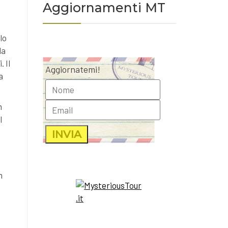
Aggiornamenti MT
lo
la
 Il
Aggiornatemi!
a
n
l
n