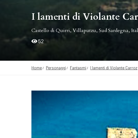
I lamenti di Violante Ca
Castello di Quirri, Villaputzu, Sud Sardegna, Ita
52
Home
Personaggi
Fantasmi
I lamenti di Violante Carroz