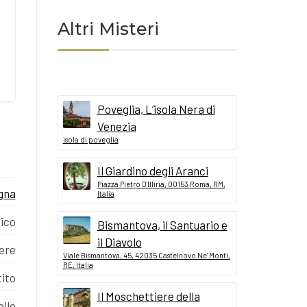
Altri Misteri
Poveglia, L’isola Nera di
Venezia
isola di poveglia
Il Giardino degli Aranci
Piazza Pietro D'Illiria, 00153 Roma, RM,
gna
Italia
ico
Bismantova, il Santuario e
il Diavolo
ere
Viale Bismantova, 45, 42035 Castelnovo Ne' Monti,
RE, Italia
ito
Il Moschettiere della
ile