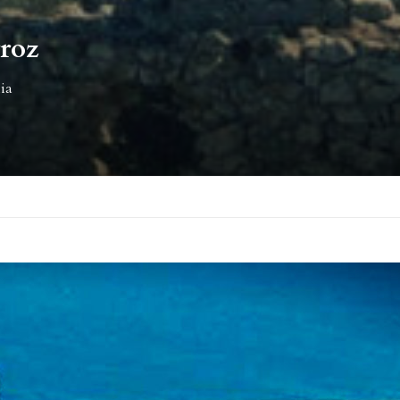
rroz
lia