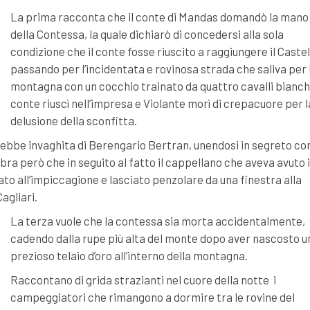
La prima racconta che il conte di Mandas domandò la mano
della Contessa, la quale dichiarò di concedersi alla sola
condizione che il conte fosse riuscito a raggiungere il Castel
passando per l’incidentata e rovinosa strada che saliva per 
montagna con un cocchio trainato da quattro cavalli bianchi.
conte riuscì nell’impresa e Violante morì di crepacuore per l
delusione della sconfitta.
rebbe invaghita di Berengario Bertran, unendosi in segreto co
ra però che in seguito al fatto il cappellano che aveva avuto i
to all’impiccagione e lasciato penzolare da una finestra alla
agliari.
La terza vuole che la contessa sia morta accidentalmente,
cadendo dalla rupe più alta del monte dopo aver nascosto u
prezioso telaio d’oro all’interno della montagna.
Raccontano di grida strazianti nel cuore della notte i
campeggiatori che rimangono a dormire tra le rovine del