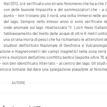
Nel 2012, si è verificato uno strano fenomeno che ha a che 
con delle bussole impazzite e dei sommozzatori che – a q
punto – non trovano più il nord, una volta immersi nelle a
del lago. Sempre nello stesso anno si sono verificate de
onde anomale sul lago ribattezzato “il Loch Ness Italiano
l’abbassamento del livello delle acque di oltre 6 metri unit
una strana moria di pesci che ha richiamato le attenzioni d
studiosi dell’Istituto Nazionale di Geofisica e Vulcanologi
razione e magnetometri dei campi magnetici nella zona nord 
rmi e munizioni dell’ultimo conflitto bellico (sepolte oltre 70 
on ben identificato interrato – al centro del lago. Gli studi 
ancora lontane dal dare una spiegazione plausibile al fenome
AUTORE