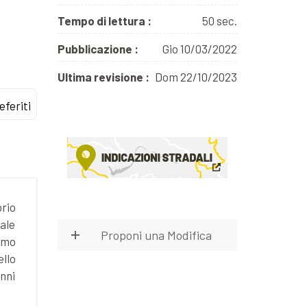
Tempo di lettura :
50 sec.
Pubblicazione :
Gio 10/03/2022
Ultima revisione :
Dom 22/10/2023
eferiti
orio
ale
Proponi una Modifica
amo
ello
anni