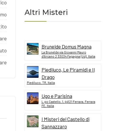
ico
Altri Misteri
imo
ito
care
Brunelde Domus Magna
auto
La Brunelde via Giovanni Mauro
d’Arcano 2 33034 Fagagna (Ud), Italia
care
Piediluco, Le Piramidi e Il
Drago
Piediluco, TR, Italia
Ugo e Parisina
L.go Castello, 1, 44121 Ferrara, Ferrara
FE, Italia
I Misteri del Castello di
Sannazzaro