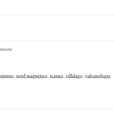
ensione
mistero
nord magnetico
scanno
villalago
vulcanologia