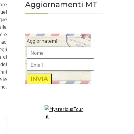
Aggiornamenti MT
fare
uel
cque
lle
” e
Aggiornatemi!
o ad
egli
a di
del
anni
e le
no.