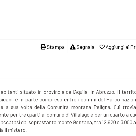
Stampa
Segnala
Aggiungi ai Pr
itanti situato in provincia dell’Aquila, in Abruzzo. Il territ
icani, è in parte compreso entro i confini del Parco nazion
te a sua volta della Comunità montana Peligna. Qui trovi
te per tre quarti al comune di Villalago e per un quarto a qu
staccatasi dal soprastante monte Genzana, tra 12.820 e 3.000 
ia il mistero.