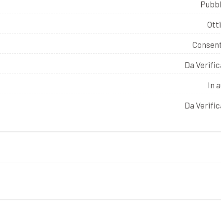
Pubbl
Ott
Consent
Da Verifi
In 
Da Verifi