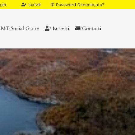
gin
Iscriviti
Password Dimenticata?
MT Social Game
Iscriviti
Contatti