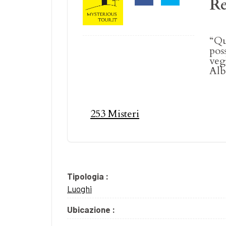
R
“Qu
pos
vegl
Alb
253 Misteri
Tipologia :
Luoghi
Ubicazione :