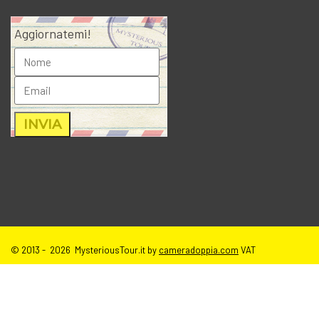
Aggiornatemi!
© 2013 - 2026 MysteriousTour.it by
cameradoppia.com
VAT
IT02271080398 |
credits
|
privacy
|
cookie policy
|
T.o.S e disclaimer
immagini sito
| tutti i diritti riservati