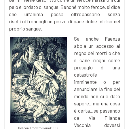
pelo è lordato di sangue. Benché molto feroce, si dice
che un’anima possa oltrepassarlo senza
rischi offrendogli un pezzo di pane dolce intriso nel
proprio sangue.
Se anche Faenza
abbia un accesso al
regno dei morti o che
il cane ringhi come
presagio di una
catastrofe
imminente o per
annunciare la fine del
mondo non ci è dato
sapere…ma una cosa
è certa…se passando
da Via Filanda
Vecchia dovessi
Hel con il mostro Garm (1889)