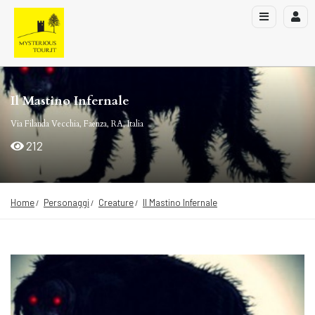
Il Mastino Infernale
Via Filanda Vecchia, Faenza, RA, Italia
212
Home
Personaggi
Creature
Il Mastino Infernale