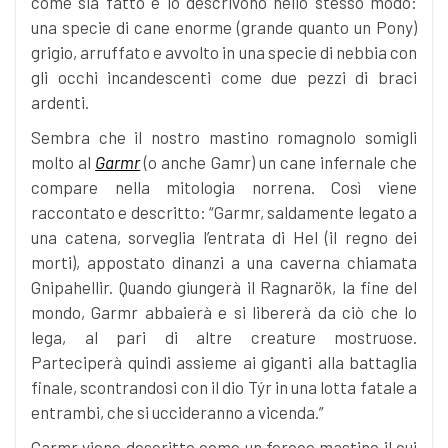
come sia fatto e lo descrivono nello stesso modo:
una specie di cane enorme (grande quanto un Pony)
grigio, arruffato e avvolto in una specie di nebbia con
gli occhi incandescenti come due pezzi di braci
ardenti.
Sembra che il nostro mastino romagnolo somigli
molto al
Garmr
(o anche Gamr) un cane infernale che
compare nella mitologia norrena.
Così viene
raccontato e descritto: “Garmr, saldamente legato a
una catena, sorveglia l’entrata di Hel (il regno dei
morti), appostato dinanzi a una caverna chiamata
Gnipahellir. Quando giungerà il Ragnarök, la fine del
mondo, Garmr abbaierà e si libererà da ciò che lo
lega, al pari di altre creature mostruose.
Parteciperà quindi assieme ai giganti alla battaglia
finale, scontrandosi con il dio Týr in una lotta fatale a
entrambi, che si uccideranno a vicenda.”
Garmr viene descritto come un feroce mastino il cui