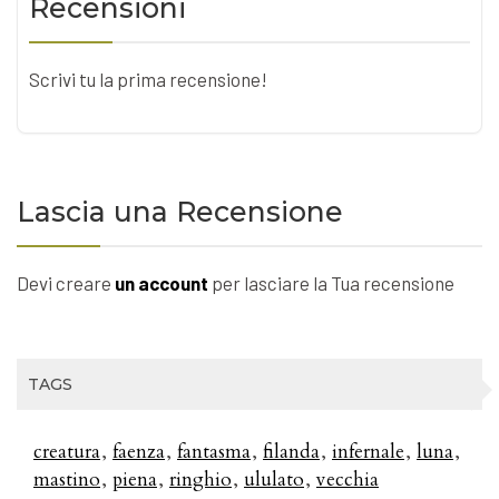
Recensioni
Scrivi tu la prima recensione!
Lascia una Recensione
Devi creare
un account
per lasciare la Tua recensione
TAGS
creatura
faenza
fantasma
filanda
infernale
luna
mastino
piena
ringhio
ululato
vecchia