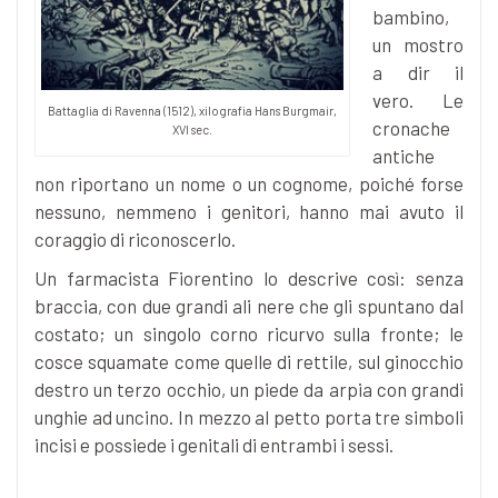
bambino,
un mostro
a dir il
vero. Le
Battaglia di Ravenna (1512), xilografia Hans Burgmair,
cronache
XVI sec.
antiche
non riportano un nome o un cognome, poiché forse
nessuno, nemmeno i genitori, hanno mai avuto il
coraggio di riconoscerlo.
Un farmacista Fiorentino lo descrive così: senza
braccia, con due grandi ali nere che gli spuntano dal
costato; un singolo corno ricurvo sulla fronte; le
cosce squamate come quelle di rettile, sul ginocchio
destro un terzo occhio, un piede da arpia con grandi
unghie ad uncino. In mezzo al petto porta tre simboli
incisi e possiede i genitali di entrambi i sessi.