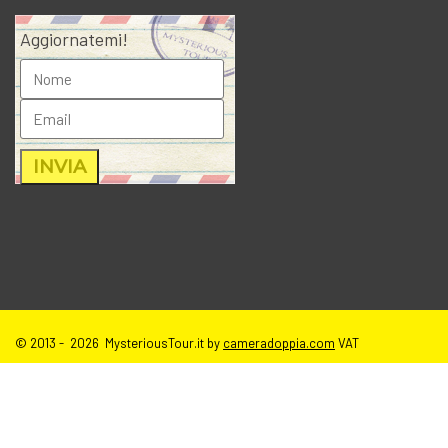
Aggiornatemi!
© 2013 - 2026 MysteriousTour.it by
cameradoppia.com
VAT
IT02271080398 |
credits
|
privacy
|
cookie policy
|
T.o.S e disclaimer
immagini sito
| tutti i diritti riservati