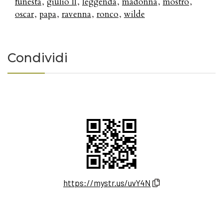
funesta
giulio II
leggenda
madonna
mostro
oscar
papa
ravenna
ronco
wilde
Condividi
https://mystr.us/uvY4N