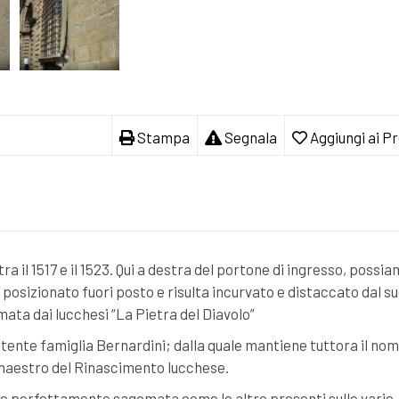
Stampa
Segnala
Aggiungi ai Pr
ra il 1517 e il 1523. Qui a destra del portone di ingresso, possi
 posizionato fuori posto e risulta incurvato e distaccato dal s
mata dai lucchesi “La Pietra del Diavolo”
tente famiglia Bernardini; dalla quale mantiene tuttora il nom
i, maestro del Rinascimento lucchese.
 e perfettamente sagomata come le altre presenti sulle varie