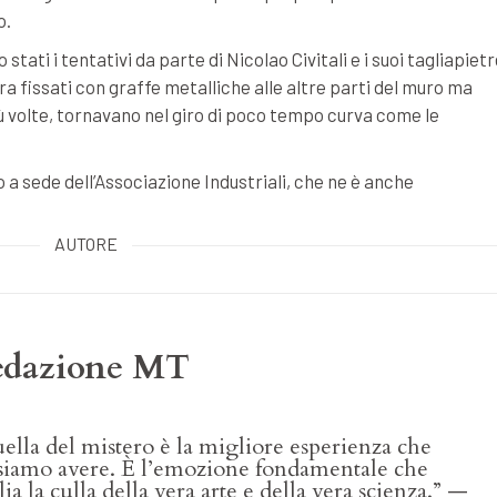
o.
 stati i tentativi da parte di Nicolao Civitali e i suoi tagliapiet
ra fissati con graffe metalliche alle altre parti del muro ma
più volte, tornavano nel giro di poco tempo curva come le
o a sede dell’Associazione Industriali, che ne è anche
AUTORE
edazione MT
ella del mistero è la migliore esperienza che
siamo avere. È l’emozione fondamentale che
ia la culla della vera arte e della vera scienza.” —