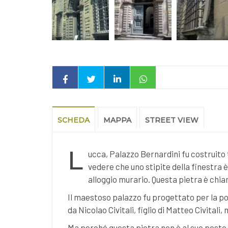
SCHEDA
MAPPA
STREET VIEW
L
ucca, Palazzo Bernardini fu costruito t
vedere che uno stipite della finestra è
alloggio murario. Questa pietra è chia
Il maestoso palazzo fu progettato per la po
da Nicolao Civitali, figlio di Matteo Civital
Ma perché questa pietra non è al suo posto