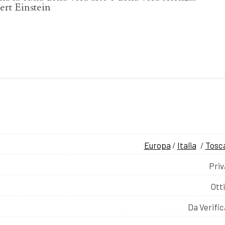
ert Einstein
Europa
/
Italia
/
Tosc
Priv
Ott
Da Verifi