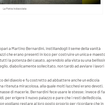
La Pietra Indiavolata
pparì a Martino Bernardini, instillandogli il seme della vanità
lazzi che erano presenti in loco per costruire un unica e maest
utti la potenza del casato, aprendolo alla vista su una belliss
veglio, diabolicamente sollecitato, non tardò ad avviare i lavori 
oco del diavolo e fu costretto ad abbattere anche un edicola
 ritenuta miracolosa, alla quale molti lucchesi erano devoti.
i masse di macerie, Bernardini fece usare le stesse; invece di fa
i, per erigere il nuovo palazzo e pare che i resti dell’edicola,
 non vogliano restare al loro posto proprio per ricordare che in