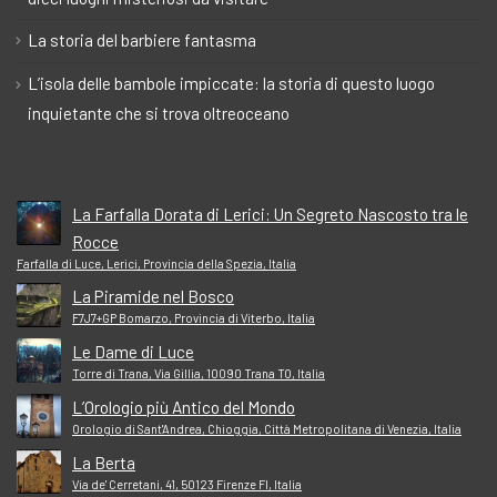
La storia del barbiere fantasma
L’isola delle bambole impiccate: la storia di questo luogo
inquietante che si trova oltreoceano
La Farfalla Dorata di Lerici: Un Segreto Nascosto tra le
Rocce
Farfalla di Luce, Lerici, Provincia della Spezia, Italia
La Piramide nel Bosco
F7J7+GP Bomarzo, Provincia di Viterbo, Italia
Le Dame di Luce
Torre di Trana, Via Gillia, 10090 Trana TO, Italia
L’Orologio più Antico del Mondo
Orologio di Sant'Andrea, Chioggia, Città Metropolitana di Venezia, Italia
La Berta
Via de' Cerretani, 41, 50123 Firenze FI, Italia