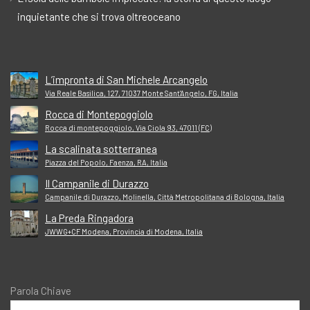
inquietante che si trova oltreoceano
L’impronta di San Michele Arcangelo
Via Reale Basilica, 127, 71037 Monte Sant'Angelo, FG, Italia
Rocca di Montepoggiolo
Rocca di montepoggiolo, Via Ciola 93, 47011 (FC)
La scalinata sotterranea
Piazza del Popolo, Faenza, RA, Italia
Il Campanile di Durazzo
Campanile di Durazzo, Molinella, Città Metropolitana di Bologna, Italia
La Preda Ringadora
JWWG+CF Modena, Provincia di Modena, Italia
Parola Chiave