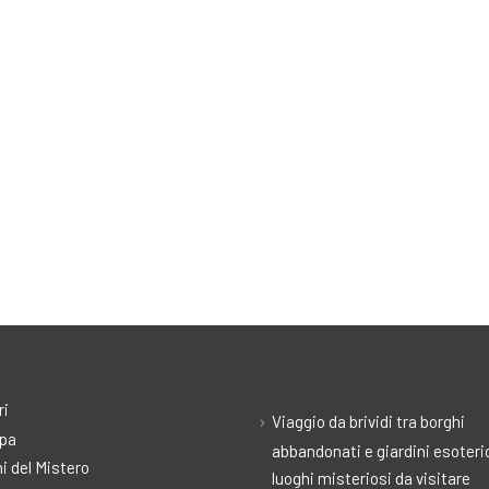
ri
Viaggio da brividi tra borghi
pa
abbandonati e giardini esoteric
i del Mistero
luoghi misteriosi da visitare