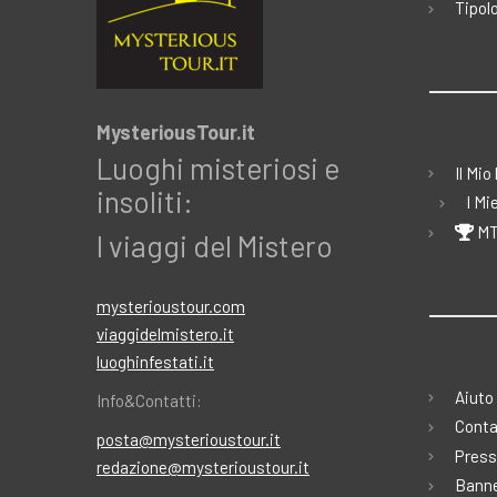
Tipolo
MysteriousTour.it
Luoghi misteriosi e
Il Mio
insoliti:
I Mi
MT
I viaggi del Mistero
mysterioustour.com
viaggidelmistero.it
luoghinfestati.it
Aiuto
Info&Contatti:
Conta
posta@mysterioustour.it
Press
redazione@mysterioustour.it
Banne