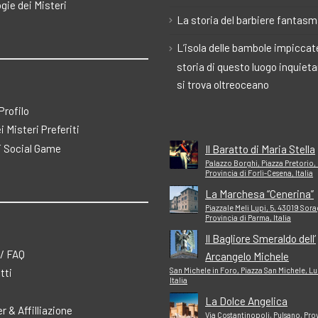
gie dei Misteri
La storia del barbiere fantas
L’isola delle bambole impiccate
storia di questo luogo inquiet
si trova oltreoceano
 Profilo
ei Misteri Preferiti
 Social Game
Il Baratto di Maria Stella
Palazzo Borghi, Piazza Pretorio,
Provincia di Forlì-Cesena, Italia
La Marchesa “Cenerina”
Piazzale Meli Lupi, 5, 43019 Sor
Provincia di Parma, Italia
Il Bagliore Smeraldo dell’
 / FAQ
Arcangelo Michele
San Michele in Foro, Piazza San Michele, Lu
tti
Italia
La Dolce Angelica
r & Affilliazione
Via Costantinopoli, Pulsano, Prov