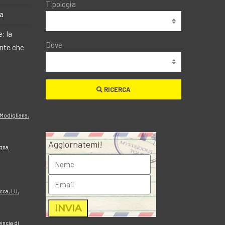
Tipologia
ma
: la
Dove
ante che
RICERCA
 Modigliana,
Aggiornatemi!
agna
cca, LU,
incia di