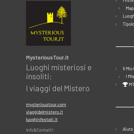
Miste
Map
Luogh
Tipolo
MysteriousTour.it
Luoghi misteriosi e
Il Mio
insoliti:
I Mi
MT
I viaggi del Mistero
mysterioustour.com
viaggidelmistero.it
luoghinfestati.it
Aiuto
Info&Contatti: