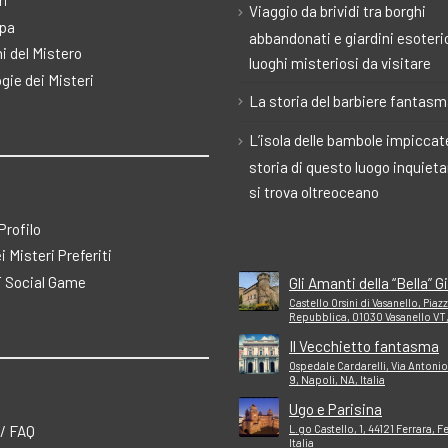
ri
Viaggio da brividi tra borghi
pa
abbandonati e giardini esoteric
i del Mistero
luoghi misteriosi da visitare
gie dei Misteri
La storia del barbiere fantas
L’isola delle bambole impiccate
storia di questo luogo inquiet
si trova oltreoceano
 Profilo
ei Misteri Preferiti
 Social Game
Gli Amanti della “Bella” Gi
Castello Orsini di Vasanello, Piaz
Repubblica, 01030 Vasanello VT, 
Il Vecchietto fantasma
Ospedale Cardarelli, Via Antonio
9, Napoli, NA, Italia
Ugo e Parisina
 / FAQ
L.go Castello, 1, 44121 Ferrara, F
Italia