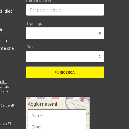
Parola Chiave
i: dieci
Tipologia
ma
: la
Dove
ante che
RICERCA
ulia
za della
Italia
Aggiornatemi!
 Cardarelli,
errara FE,