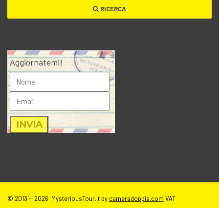
RICERCA
Aggiornatemi!
© 2013 - 2026 MysteriousTour.it by
cameradoppia.com
VAT
IT02271080398 |
credits
|
privacy
|
cookie policy
|
T.o.S e disclaimer