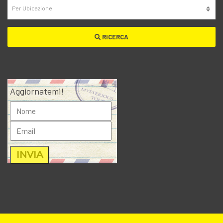
RICERCA
Aggiornatemi!