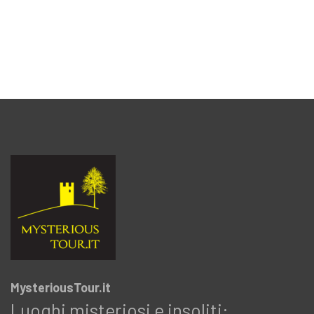
MysteriousTour.it
Luoghi misteriosi e insoliti: