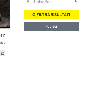
Per Ubicazione
FILTRA RISULTATI
PULISCI
me
alia