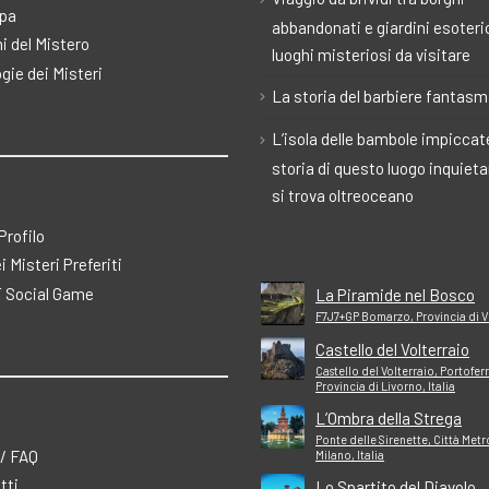
pa
abbandonati e giardini esoteric
i del Mistero
luoghi misteriosi da visitare
gie dei Misteri
La storia del barbiere fantas
L’isola delle bambole impiccate
storia di questo luogo inquiet
si trova oltreoceano
 Profilo
ei Misteri Preferiti
 Social Game
La Piramide nel Bosco
F7J7+GP Bomarzo, Provincia di Vi
Castello del Volterraio
Castello del Volterraio, Portofer
Provincia di Livorno, Italia
L’Ombra della Strega
Ponte delle Sirenette, Città Met
 / FAQ
Milano, Italia
tti
Lo Spartito del Diavolo