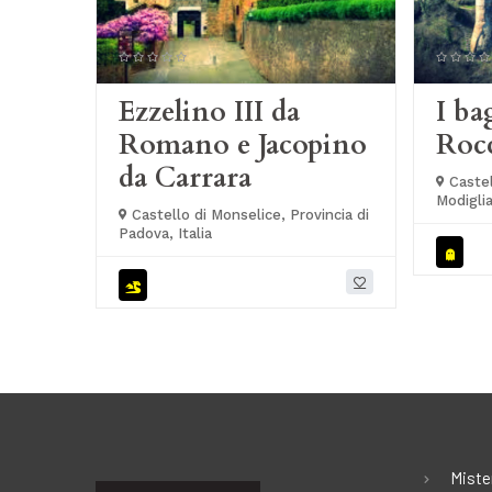
Ezzelino III da
I ba
Romano e Jacopino
Rocc
da Carrara
Castel
Modiglia
Castello di Monselice, Provincia di
Cesena, 
Padova, Italia
Miste