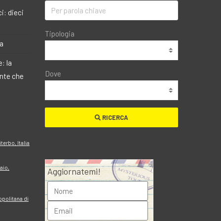
i: dieci
Tipologia
ma
: la
Dove
ante che
RICERCA
terbo, Italia
raio,
Aggiornatemi!
ropolitana di