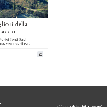
gliori della
accia
lo dei Conti Guidi,
na, Provincia di Forlì-
Italia
ri
Viaggio da brividi tra borghi