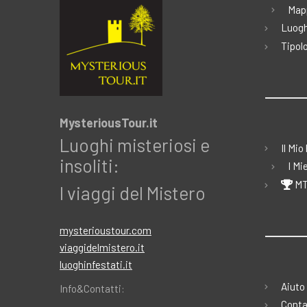
Map
Luogh
Tipolo
MysteriousTour.it
Luoghi misteriosi e
Il Mio
insoliti:
I Mi
MT
I viaggi del Mistero
mysterioustour.com
viaggidelmistero.it
luoghinfestati.it
Aiuto
Info&Contatti:
Conta