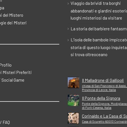
ri
Viaggio da brividi tra borghi
pa
abbandonati e giardini esoteric
i del Mistero
luoghi misteriosi da visitare
gie dei Misteri
La storia del barbiere fantas
L’isola delle bambole impiccate
storia di questo luogo inquiet
si trova oltreoceano
 Profilo
ei Misteri Preferiti
 Social Game
Il Malladrone di Gallipoli
chiesa di San Francesco di Assisi,
Provincia di Lecce, Italia
Il Ponte della Signora
Ponte della Signora, Modigliana
di Forlì-Cesena, Italia
Corinaldo e La Casa di S
 / FAQ
Casa di Scuretto 60013 Corinaldo