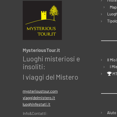
Miste
Map
Luogh
Tipolo
MysteriousTour.it
Luoghi misteriosi e
Il Mio
insoliti:
I Mi
MT
I viaggi del Mistero
mysterioustour.com
viaggidelmistero.it
luoghinfestati.it
Aiuto
Info&Contatti: