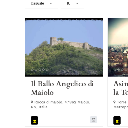
Casuale
10
Il Ballo Angelico di
Asin
Maiolo
la T
Rocca di maiolo, 47862 Maiolo,
Torre d
RN, Italia
Metropol