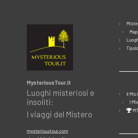
Miste
Map
Luogh
Tipolo
MysteriousTour.it
Luoghi misteriosi e
Il Mio
insoliti:
I Mi
MT
I viaggi del Mistero
mysterioustour.com