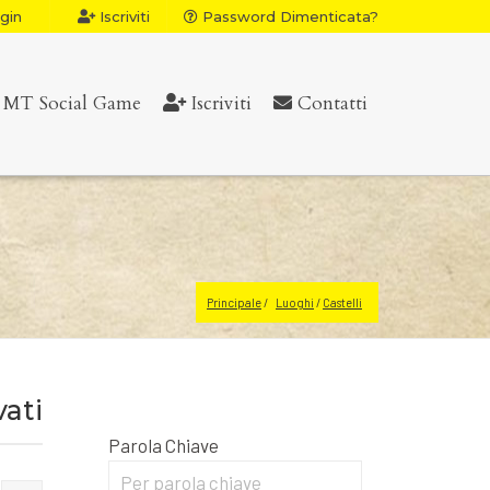
gin
Iscriviti
Password Dimenticata?
MT Social Game
Iscriviti
Contatti
Principale
Luoghi
 / 
Castelli
vati
Parola Chiave