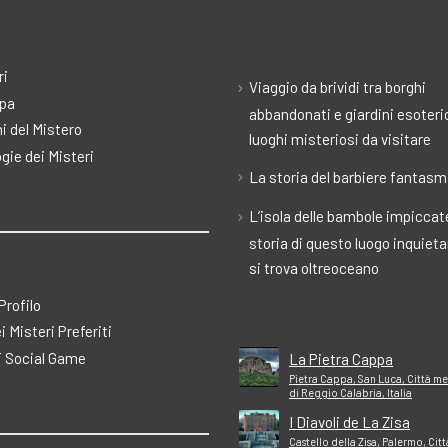
ri
Viaggio da brividi tra borghi
pa
abbandonati e giardini esoteric
i del Mistero
luoghi misteriosi da visitare
gie dei Misteri
La storia del barbiere fantas
L’isola delle bambole impiccate
storia di questo luogo inquiet
si trova oltreoceano
 Profilo
ei Misteri Preferiti
 Social Game
La Pietra Cappa
Pietra Cappa, San Luca, Città m
di Reggio Calabria, Italia
I Diavoli de La Zisa
Castello della Zisa, Palermo, Citt