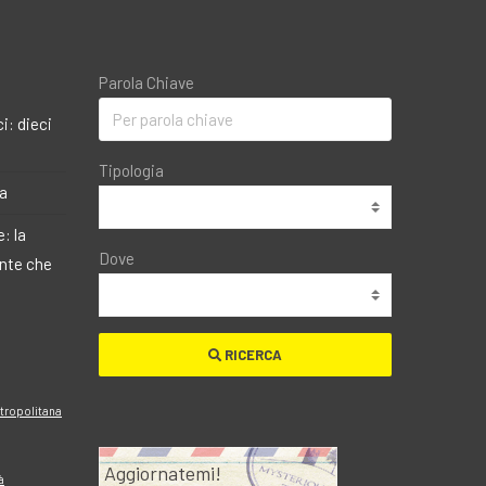
Parola Chiave
i: dieci
Tipologia
ma
: la
Dove
ante che
RICERCA
etropolitana
Aggiornatemi!
à