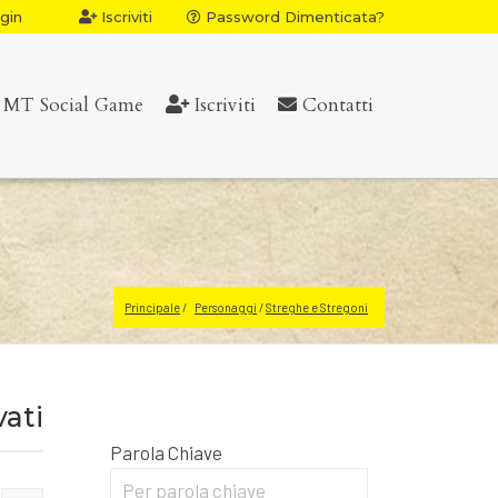
gin
Iscriviti
Password Dimenticata?
MT Social Game
Iscriviti
Contatti
Principale
Personaggi
 / 
Streghe e Stregoni
vati
Parola Chiave