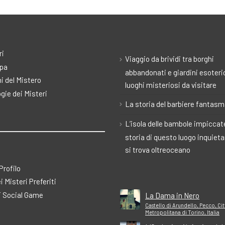
ri
Viaggio da brividi tra borghi
pa
abbandonati e giardini esoteric
i del Mistero
luoghi misteriosi da visitare
gie dei Misteri
La storia del barbiere fantas
L’isola delle bambole impiccate
storia di questo luogo inquiet
si trova oltreoceano
 Profilo
ei Misteri Preferiti
 Social Game
La Dama in Nero
Castello di Arundello, Pecco, Cit
Metropolitana di Torino, Italia