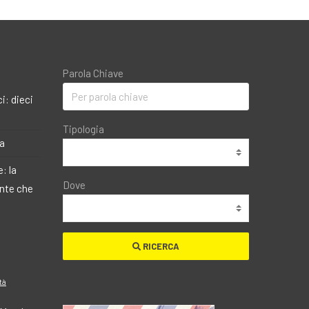
Parola Chiave
i: dieci
Tipologia
ma
: la
Dove
ante che
RICERCA
tà