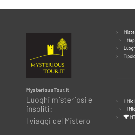
Miste
Map
Luogh
Tipolo
MysteriousTour.it
Luoghi misteriosi e
Il Mio
insoliti:
I Mi
MT
I viaggi del Mistero