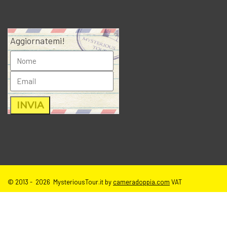
Aggiornatemi!
© 2013 - 2026 MysteriousTour.it by
cameradoppia.com
VAT
IT02271080398 |
credits
|
privacy
|
cookie policy
|
T.o.S e disclaimer
immagini sito
| tutti i diritti riservati