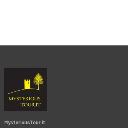
MysteriousTour.it