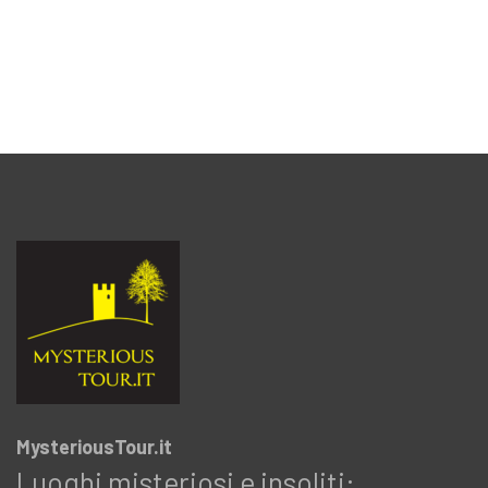
MysteriousTour.it
Luoghi misteriosi e insoliti: