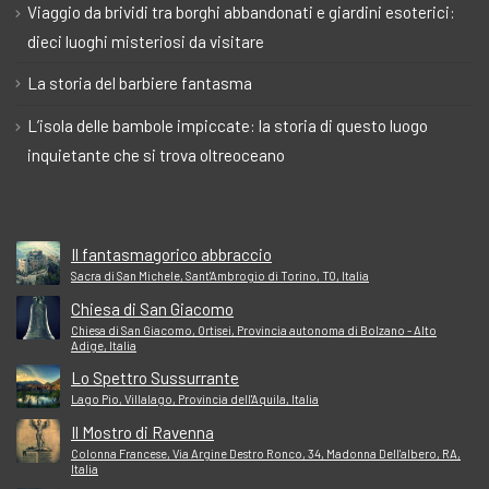
Viaggio da brividi tra borghi abbandonati e giardini esoterici:
dieci luoghi misteriosi da visitare
La storia del barbiere fantasma
L’isola delle bambole impiccate: la storia di questo luogo
inquietante che si trova oltreoceano
Il fantasmagorico abbraccio
Sacra di San Michele, Sant'Ambrogio di Torino, TO, Italia
Chiesa di San Giacomo
Chiesa di San Giacomo, Ortisei, Provincia autonoma di Bolzano - Alto
Adige, Italia
Lo Spettro Sussurrante
Lago Pio, Villalago, Provincia dell'Aquila, Italia
Il Mostro di Ravenna
Colonna Francese, Via Argine Destro Ronco, 34, Madonna Dell'albero, RA,
Italia