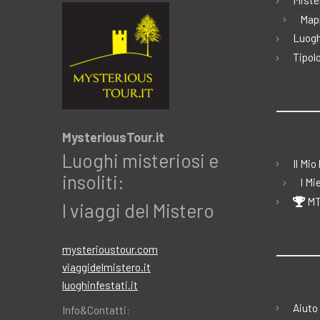
Miste
Map
Luogh
Tipolo
MysteriousTour.it
Luoghi misteriosi e
Il Mio
insoliti:
I Mi
MT
I viaggi del Mistero
mysterioustour.com
viaggidelmistero.it
luoghinfestati.it
Aiuto
Info&Contatti: