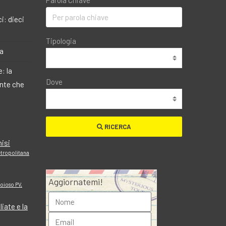
Parola Chiave
i: dieci
Tipologia
ma
: la
Dove
ante che
RICERCA
nisi
metropolitana
Aggiornatemi!
ioioso PV,
iate e la