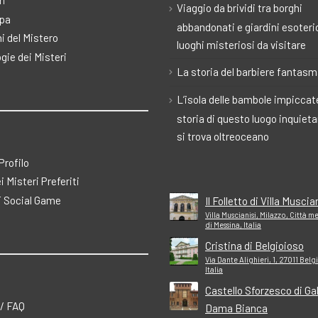
ri
Viaggio da brividi tra borghi
pa
abbandonati e giardini esoteric
i del Mistero
luoghi misteriosi da visitare
gie dei Misteri
La storia del barbiere fantas
L’isola delle bambole impiccate
storia di questo luogo inquiet
si trova oltreoceano
 Profilo
ei Misteri Preferiti
 Social Game
Il Folletto di Villa Muscia
Villa Muscianisi, Milazzo, Città 
di Messina, Italia
Cristina di Belgioioso
Via Dante Alighieri, 1, 27011 Belg
Italia
Castello Sforzesco di Gall
 / FAQ
Dama Bianca