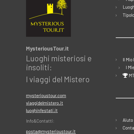
Luogh
Tipolo
MysteriousTour.it
Luoghi misteriosi e
Il Mio
insoliti:
I Mi
MT
I viaggi del Mistero
mysterioustour.com
viaggidelmistero.it
luoghinfestati.it
Aiuto
Info&Contatti:
Conta
posta@mysterioustour.it