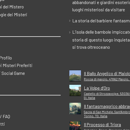
abbandonati e giardini esoteric
i del Mistero
luoghi misteriosi da visitare
gie dei Misteri
La storia del barbiere fantas
L’isola delle bambole impiccate
storia di questo luogo inquiet
si trova oltreoceano
 Profilo
ei Misteri Preferiti
 Social Game
Il Ballo Angelico di Maiol
Rocca di maiolo, 47862 Maiolo, R
La Volpe d’Oro
Castello di Strozzavolpe, 53036
SI, Italia
Il fantasmagorico abbra
Sacra di San Michele, Sant'Ambr
 / FAQ
Torino, TO, Italia
tti
Il Processo di Triora