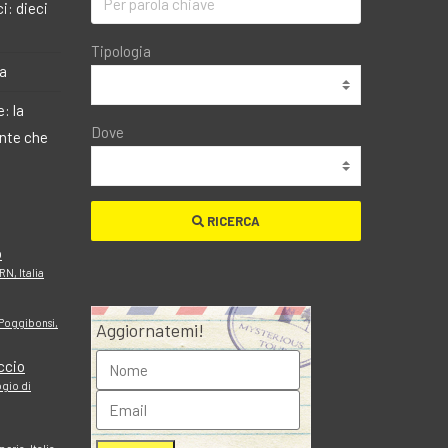
i: dieci
Tipologia
ma
: la
Dove
ante che
RICERCA
o
N, Italia
 Poggibonsi,
Aggiornatemi!
ccio
ogio di