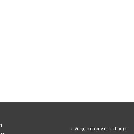
ri
Viaggio da brividi tra borghi
pa