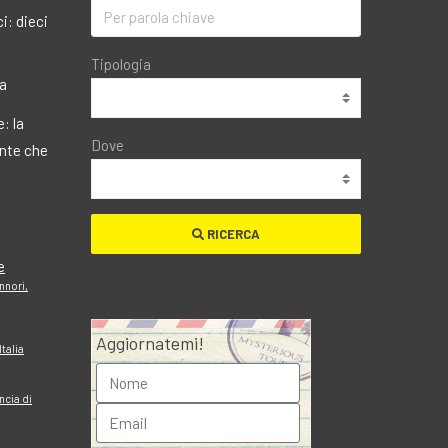
i: dieci
Tipologia
ma
: la
Dove
ante che
RICERCA
e
nnori,
Aggiornatemi!
Italia
ncia di