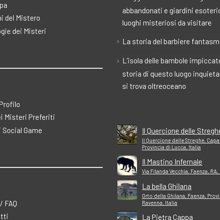
pa
abbandonati e giardini esoteric
i del Mistero
luoghi misteriosi da visitare
gie dei Misteri
La storia del barbiere fantas
L’isola delle bambole impiccate
storia di questo luogo inquiet
si trova oltreoceano
 Profilo
ei Misteri Preferiti
 Social Game
Il Quercione delle Stregh
Il Quercione delle Streghe, Capa
Provincia di Lucca, Italia
Il Mastino Infernale
Via Filanda Vecchia, Faenza, RA, 
La bella Ghilana
Orto della Ghilana, Faenza, Provi
 / FAQ
Ravenna, Italia
tti
La Pietra Cappa