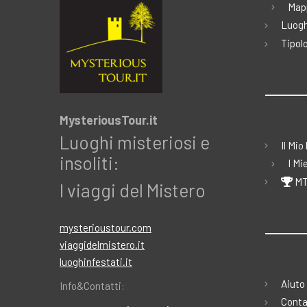
Map
Luogh
Tipolo
MysteriousTour.it
Luoghi misteriosi e
Il Mio
insoliti:
I Mi
MT
I viaggi del Mistero
mysterioustour.com
viaggidelmistero.it
luoghinfestati.it
Aiuto
Info&Contatti:
Conta