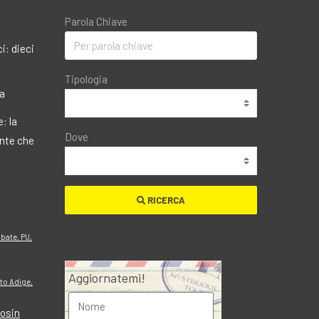
Parola Chiave
i: dieci
Tipologia
ma
: la
Dove
ante che
RICERCA
bate, PU,
Aggiornatemi!
lto Adige,
Rosin