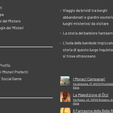
ri
Viaggio da brividi tra borghi
pa
abbandonati e giardini esoteric
i del Mistero
luoghi misteriosi da visitare
gie dei Misteri
La storia del barbiere fantas
L’isola delle bambole impiccate
storia di questo luogo inquiet
si trova oltreoceano
 Profilo
ei Misteri Preferiti
 Social Game
I Monaci Campanari
Via Abbadia, 37, 61025 Montelab
Italia
La Maledizione di Ötzi
Via Museo, 43, 39100 Bolzano, A
Italia
Il Fantasma della Bella 