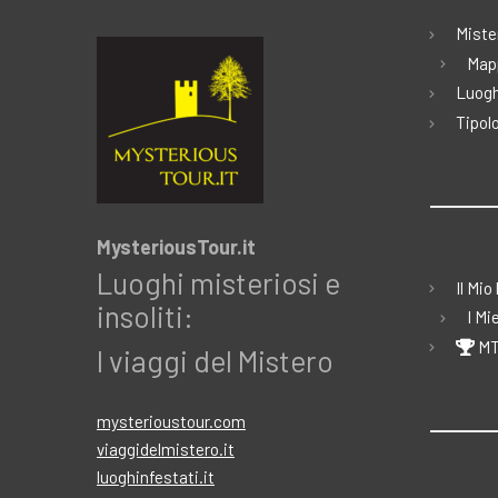
Miste
Map
Luogh
Tipolo
MysteriousTour.it
Luoghi misteriosi e
Il Mio
insoliti:
I Mi
MT
I viaggi del Mistero
mysterioustour.com
viaggidelmistero.it
luoghinfestati.it