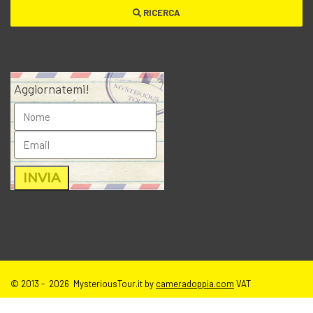
RICERCA
Aggiornatemi!
© 2013 - 2026 MysteriousTour.it by
cameradoppia.com
VAT
IT02271080398 |
credits
|
privacy
|
cookie policy
|
T.o.S e disclaimer