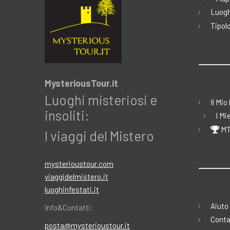
Luogh
Tipolo
MysteriousTour.it
Luoghi misteriosi e
Il Mio
insoliti:
I Mi
MT
I viaggi del Mistero
mysterioustour.com
viaggidelmistero.it
luoghinfestati.it
Aiuto
Info&Contatti:
Conta
posta@mysterioustour.it