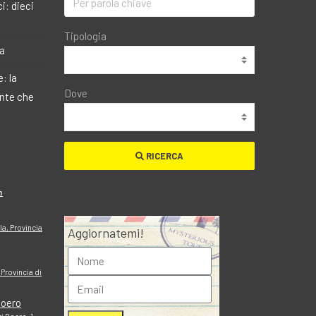
i: dieci
Tipologia
ma
: la
Dove
ante che
RICERCA
a
la, Provincia
Aggiornatemi!
 Provincia di
Roero