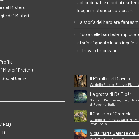
abbandonati e giardini esoteric
i del Mistero
luoghi misteriosi da visitare
gie dei Misteri
La storia del barbiere fantas
L’isola delle bambole impiccate
storia di questo luogo inquiet
si trova oltreoceano
 Profilo
ei Misteri Preferiti
 Social Game
Il Rifrullo del Diavolo
Via dello Studio, Firenze, FI, Itali
La grotta di Re Tibéri
Grotta di Re Tiberio, Borgo Rivo
di Ravenna, Italia
Il Castello di Oramala
Castello di Oramala, Val di Nizza,
 / FAQ
Pavia, Italia
tti
Viola Maria Galante dei 