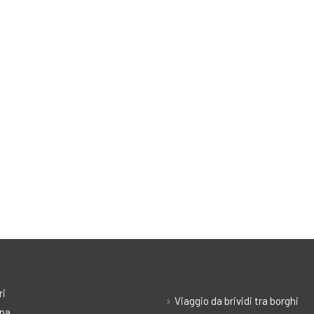
ri
Viaggio da brividi tra borghi
pa