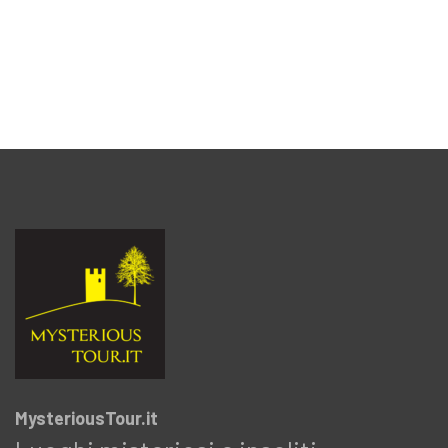
MysteriousTour.it