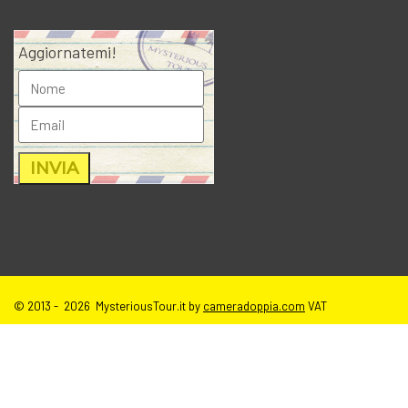
Aggiornatemi!
© 2013 - 2026 MysteriousTour.it by
cameradoppia.com
VAT
IT02271080398 |
credits
|
privacy
|
cookie policy
|
T.o.S e disclaimer
immagini sito
| tutti i diritti riservati