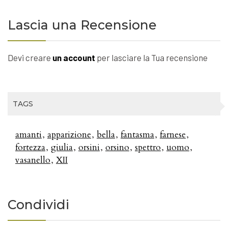
Lascia una Recensione
Devi creare
un account
per lasciare la Tua recensione
TAGS
amanti
apparizione
bella
fantasma
farnese
fortezza
giulia
orsini
orsino
spettro
uomo
vasanello
XII
Condividi