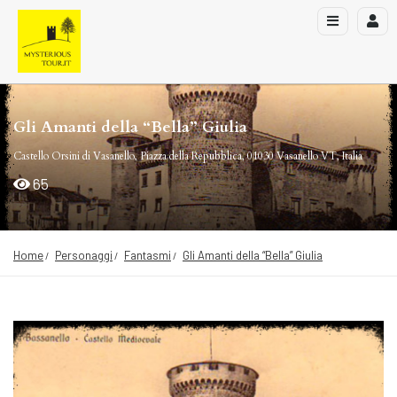
Gli Amanti della “Bella” Giulia
Castello Orsini di Vasanello, Piazza della Repubblica, 01030 Vasanello VT, Italia
65
Home
Personaggi
Fantasmi
Gli Amanti della “Bella” Giulia