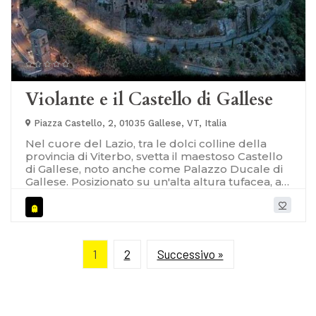
Violante e il Castello di Gallese
Piazza Castello, 2, 01035 Gallese, VT, Italia
Nel cuore del Lazio, tra le dolci colline della
provincia di Viterbo, svetta il maestoso Castello
di Gallese, noto anche come Palazzo Ducale di
Gallese. Posizionato su un'alta altura tufacea, a
135 metri sul livello del mare, questo imponente
complesso fortificato domina l'orizzonte
circostante con la sua presenza imponente. Le
mura che avvolgono il borgo di Gallese, con un
solo ingresso, testimoniano la sua cruciale
1
2
Successivo »
importanza strategica nel corso dei secoli,
offrendo una vista mozzafiato sul paesaggio
circostante. [caption id="attachment_9061"
align="alignleft" width="566"] Gallese[/caption]
Le sue radici affondano nel XII