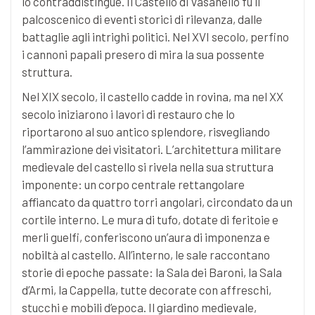
lo contraddistingue. Il Castello di Vasanello fu il
palcoscenico di eventi storici di rilevanza, dalle
battaglie agli intrighi politici. Nel XVI secolo, perfino
i cannoni papali presero di mira la sua possente
struttura.
Nel XIX secolo, il castello cadde in rovina, ma nel XX
secolo iniziarono i lavori di restauro che lo
riportarono al suo antico splendore, risvegliando
l’ammirazione dei visitatori. L’architettura militare
medievale del castello si rivela nella sua struttura
imponente: un corpo centrale rettangolare
affiancato da quattro torri angolari, circondato da un
cortile interno. Le mura di tufo, dotate di feritoie e
merli guelfi, conferiscono un’aura di imponenza e
nobiltà al castello. All’interno, le sale raccontano
storie di epoche passate: la Sala dei Baroni, la Sala
d’Armi, la Cappella, tutte decorate con affreschi,
stucchi e mobili d’epoca. Il giardino medievale,