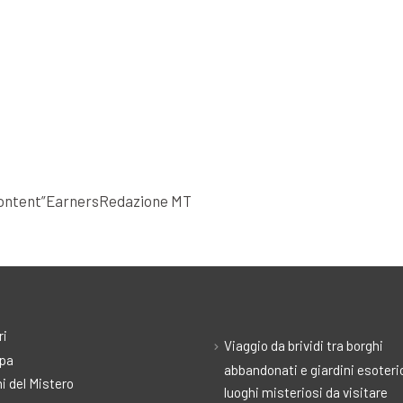
g Content”EarnersRedazione MT
ri
Viaggio da brividi tra borghi
pa
abbandonati e giardini esoteric
i del Mistero
luoghi misteriosi da visitare