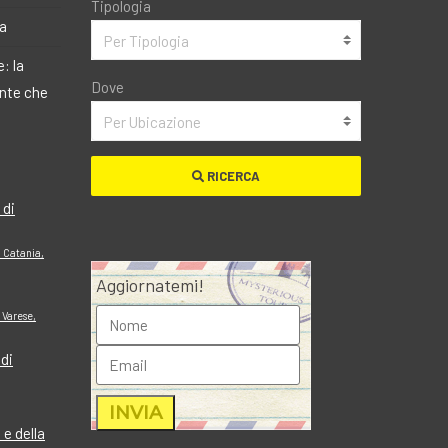
Tipologia
ma
Per Tipologia
: la
Dove
ante che
Per Ubicazione
RICERCA
 di
i Catania,
Aggiornatemi!
 Varese,
 di
e della