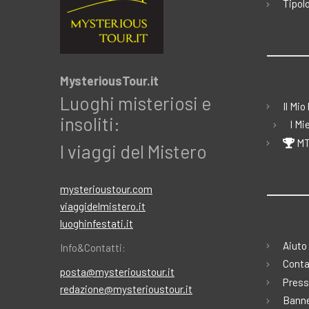
Tipolo
MysteriousTour.it
Luoghi misteriosi e
Il Mio
insoliti:
I Mi
MT
I viaggi del Mistero
mysterioustour.com
viaggidelmistero.it
luoghinfestati.it
Aiuto
Info&Contatti:
Conta
posta@mysterioustour.it
Press
redazione@mysterioustour.it
Banne