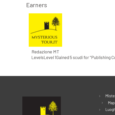
Earners
Redazione MT
LevelsLevel 1Gained 5 scudi for “Publishin
Miste
Map
Luogh