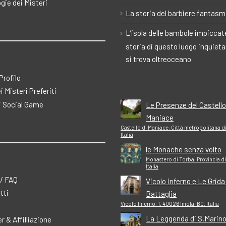
gie dei Misteri
La storia del barbiere fantas
L’isola delle bambole impiccate
storia di questo luogo inquiet
si trova oltreoceano
 Profilo
ei Misteri Preferiti
 Social Game
Le Presenze del Castello
Maniace
Castello di Maniace, Città metropolitana d
Italia
le Monache senza volto
Monastero di Torba, Provincia di
Italia
 / FAQ
Vicolo inferno e Le Grida
tti
Battaglia
Vicolo Inferno, 1, 40026 Imola, BO, Italia
La Leggenda di S.Marino 
r & Affilliazione