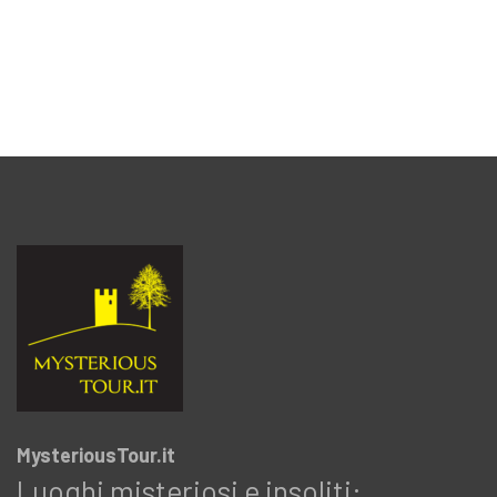
MysteriousTour.it
Luoghi misteriosi e insoliti: