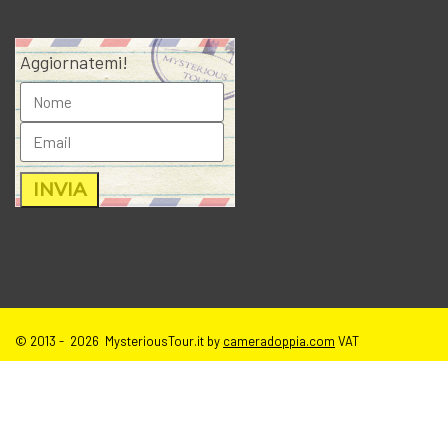
Aggiornatemi!
© 2013 - 2026 MysteriousTour.it by
cameradoppia.com
VAT
IT02271080398 |
credits
|
privacy
|
cookie policy
|
T.o.S e disclaimer
immagini sito
| tutti i diritti riservati