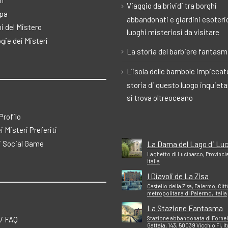
ri
Viaggio da brividi tra borghi
pa
abbandonati e giardini esoteric
i del Mistero
luoghi misteriosi da visitare
gie dei Misteri
La storia del barbiere fantas
L’isola delle bambole impiccate
storia di questo luogo inquiet
si trova oltreoceano
 Profilo
ei Misteri Preferiti
 Social Game
La Dama del Lago di Lu
Laghetto di Lucinasco, Provincia
Italia
I Diavoli de La Zisa
Castello della Zisa, Palermo, Citt
metropolitana di Palermo, Italia
La Stazione Fantasma
 / FAQ
Stazione abbandonata di Fornell
Gattaia, 143, 50039 Vicchio FI, It