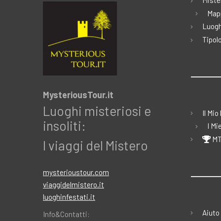
Miste
Map
Luogh
Tipolo
MysteriousTour.it
Luoghi misteriosi e
Il Mio
insoliti:
I Mi
MT
I viaggi del Mistero
mysterioustour.com
viaggidelmistero.it
luoghinfestati.it
Aiuto
Info&Contatti: