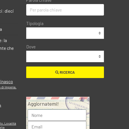
Parola Chiave
i: dieci
Tipologia
ma
: la
Dove
ante che
RICERCA
cinasco
 di Imperia,
Aggiornatemi!
à
o, Località
alia