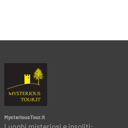
MysteriousTour.it
Luoghi misteriosi e insoliti: