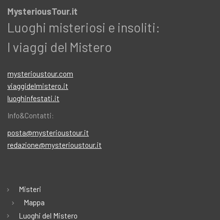
MysteriousTour.it
Luoghi misteriosi e insoliti:
I viaggi del Mistero
mysterioustour.com
viaggidelmistero.it
luoghinfestati.it
Info&Contatti:
posta@mysterioustour.it
redazione@mysterioustour.it
Misteri
Mappa
Luoghi del Mistero