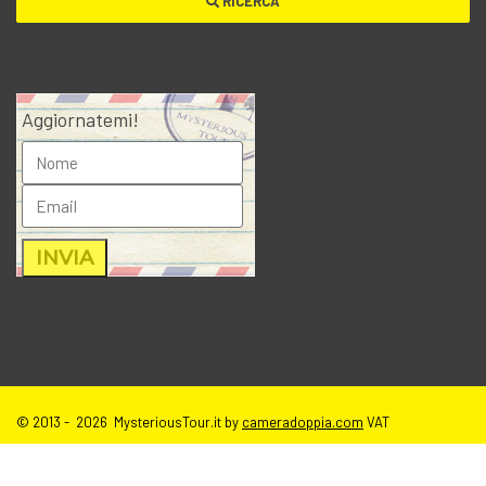
RICERCA
Aggiornatemi!
© 2013 - 2026 MysteriousTour.it by
cameradoppia.com
VAT
IT02271080398 |
credits
|
privacy
|
cookie policy
|
T.o.S e disclaimer
immagini sito
| tutti i diritti riservati