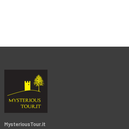
MysteriousTour.it