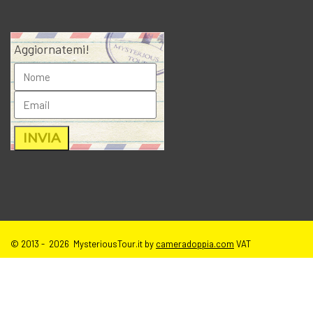
Aggiornatemi!
© 2013 - 2026 MysteriousTour.it by
cameradoppia.com
VAT
IT02271080398 |
credits
|
privacy
|
cookie policy
|
T.o.S e disclaimer
immagini sito
| tutti i diritti riservati