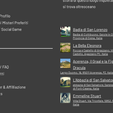
storia di questo luogo inquiet
si trova oltreoceano
 Profilo
ei Misteri Preferiti
 Social Game
Badia di San Lorenzo
Badia di Coltibuono, Gaiole In C
Provincia di Siena, Italia
La Bella Eleonora
Rocca e Castello di Agazzano, Vi
Castello, Agazzano PC, Italia
Acerenza, il Graal e la Fig
 / FAQ
Dracula
Largo Duomo, 16, 85011 Acerenza, PZ, Itali
tti
L’Abbazia di San Salvato
abbazia di San Salvatore, Sarsina
r & Affilliazione
di Forlì-Cesena, Italia
ts
Emmeline Stuart
Villa Stuart, Via Trionfale, 5952
Italia