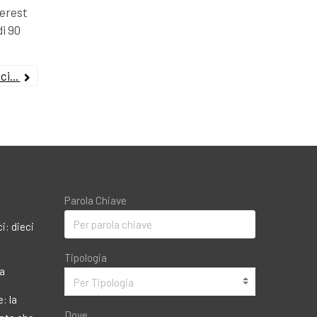
terest
di 90
i...
Parola Chiave
i: dieci
Tipologia
ma
Per Tipologia
: la
Dove