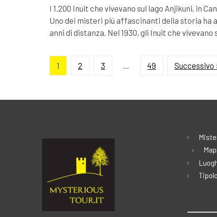
I 1.200 Inuit che vivevano sul lago Anjikuni, in 
Uno dei misteri più affascinanti della storia ha a
anni di distanza. Nel 1930, gli Inuit che vivevano 
1
2
3
…
49
Successivo 
Miste
Map
Luogh
Tipolo