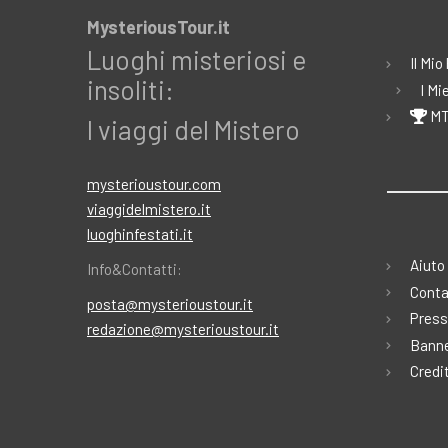
MysteriousTour.it
Luoghi misteriosi e
Il Mio
insoliti:
I Mi
MT
I viaggi del Mistero
mysterioustour.com
viaggidelmistero.it
luoghinfestati.it
Aiuto
Info&Contatti:
Conta
posta@mysterioustour.it
Press
redazione@mysterioustour.it
Banne
Credi