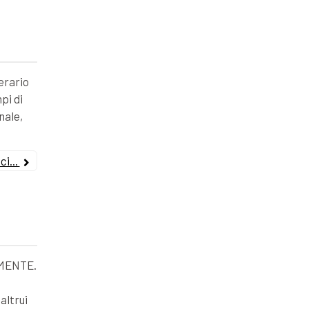
erario
pi di
nale,
i...
MENTE.
altrui