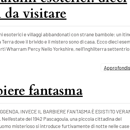
 da visitare
i esoterici e villaggi abbandonati con strane bambole: un itin
 Terra dove il brivido e il mistero sono di casa. Ecco dieci esem
forti Wharram Percy Nello Yorkshire, nell’Inghilterra settentrio
Approfondisc
rbiere fantasma
GGENDA, INVECE IL BARBIERE FANTASMA È ESISTITO VERA
l’estate del 1942 Pascagoula, una piccola cittadina del
un uomo misterioso si introduce furtivamente di notte nelle case 