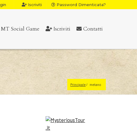
gin
Iscriviti
Password Dimenticata?
MT Social Game
Iscriviti
Contatti
Principale
metano