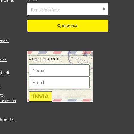
ante che
Per Ubicazione
RICERCA
hianti,
Aggiornatemi!
a del
lia di
a
re
, Provincia
, Roma, RM,