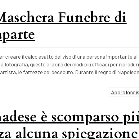
 Maschera Funebre di
parte
 creare il calco esatto del viso di una persona importante al
 fotografia, questo era uno dei modi più efficaci per riprodur
’artista, le fattezze del deceduto. Durante il regno di Napoleo
Approfondisc
nadese è scomparso pi
nza alcuna spiegazione