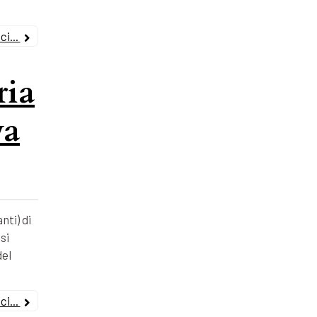
i...
ria
va
nti) di
si
del
i...