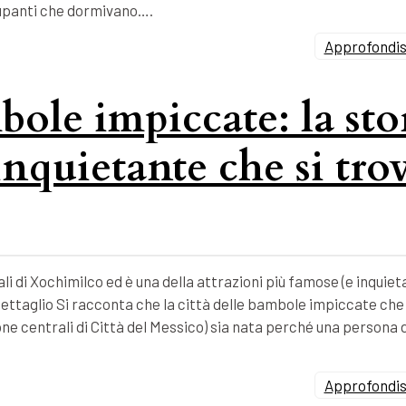
ccupanti che dormivano….
Approfondisc
bole impiccate: la sto
inquietante che si tro
li di Xochimilco ed è una della attrazioni più famose (e inquieta
ettaglio Si racconta che la città delle bambole impiccate che 
zone centrali di Città del Messico) sia nata perché una persona 
Approfondisc