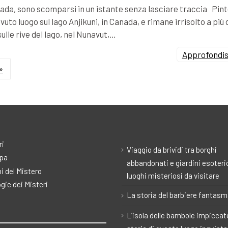
Canada, sono scomparsi in un istante senza lasciare traccia Pin
vuto luogo sul lago Anjikuni, in Canada, e rimane irrisolto a più 
sulle rive del lago, nel Nunavut,…
Approfondisc
»
ri
Viaggio da brividi tra borghi
pa
abbandonati e giardini esoteric
i del Mistero
luoghi misteriosi da visitare
gie dei Misteri
La storia del barbiere fantas
L’isola delle bambole impiccate