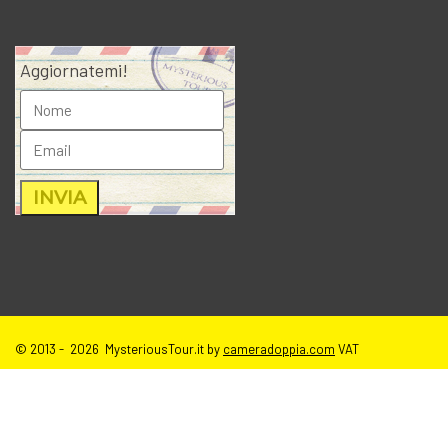
Aggiornatemi!
© 2013 - 2026 MysteriousTour.it by
cameradoppia.com
VAT
IT02271080398 |
credits
|
privacy
|
cookie policy
|
T.o.S e disclaimer
immagini sito
| tutti i diritti riservati