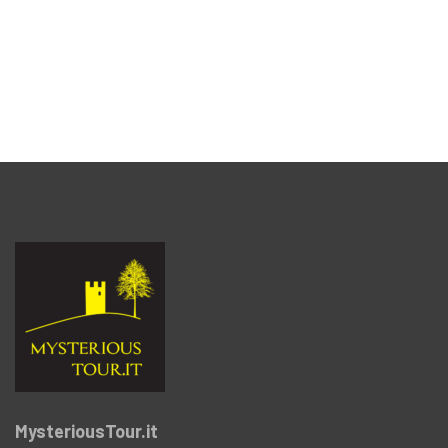
MysteriousTour.it