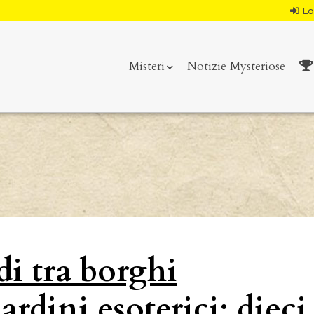
Lo
Misteri
Notizie Mysteriose
di tra borghi
rdini esoterici: dieci