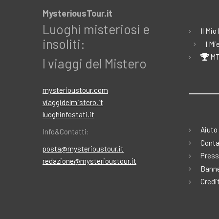
MysteriousTour.it
Luoghi misteriosi e
Il Mio
insoliti:
I Mi
MT
I viaggi del Mistero
mysterioustour.com
viaggidelmistero.it
luoghinfestati.it
Aiuto
Info&Contatti:
Conta
posta@mysterioustour.it
Press
redazione@mysterioustour.it
Banne
Credi