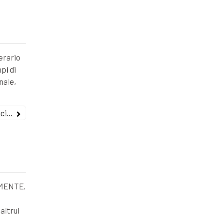
erario
pi di
nale,
i...
MENTE.
altrui