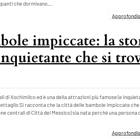
ccupanti che dormivano….
Approfondisc
bole impiccate: la sto
inquietante che si tro
li di Xochimilco ed è una della attrazioni più famose (e inquieta
ettaglio Si racconta che la città delle bambole impiccate che 
zone centrali di Città del Messico) sia nata perché una persona 
Approfondisc