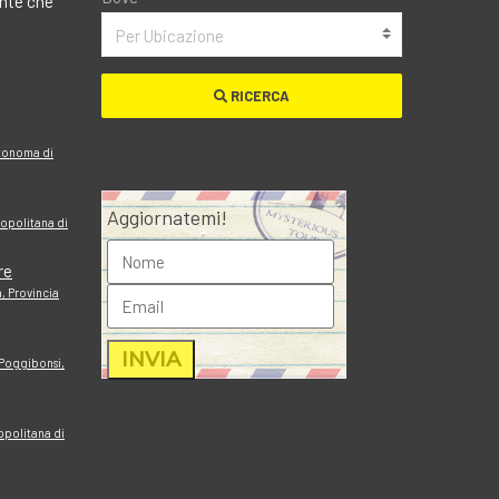
ante che
Per Ubicazione
RICERCA
utonoma di
Aggiornatemi!
opolitana di
re
, Provincia
 Poggibonsi,
ropolitana di