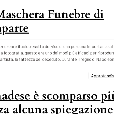
 Maschera Funebre di
parte
 creare il calco esatto del viso di una persona importante al
 fotografia, questo era uno dei modi più efficaci per riprodur
’artista, le fattezze del deceduto. Durante il regno di Napoleo
Approfondisc
nadese è scomparso pi
nza alcuna spiegazione