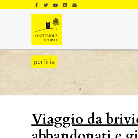
porfiria
Viaggio da brivi
abbandonati e gia