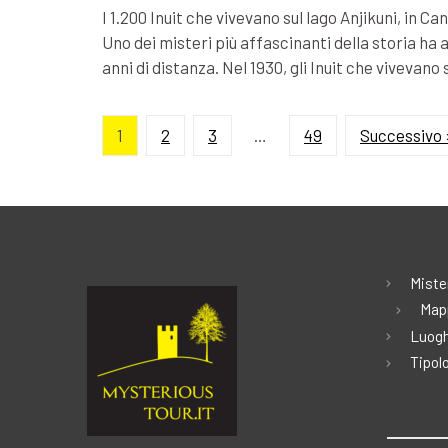
I 1.200 Inuit che vivevano sul lago Anjikuni, in 
Uno dei misteri più affascinanti della storia ha a
anni di distanza. Nel 1930, gli Inuit che vivevano 
1
2
3
…
49
Successivo 
Miste
Map
Luogh
Tipolo