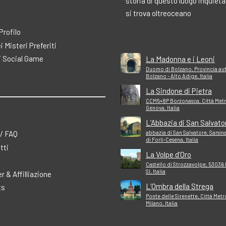
storia di questo luogo inquiet
si trova oltreoceano
 Profilo
ei Misteri Preferiti
 Social Game
La Madonna e i Leoni
Duomo di Bolzano, Provincia a
Bolzano - Alto Adige, Italia
La Sindone di Pietra
CCM5+8P Borzonasca, Città Metr
Genova, Italia
L’Abbazia di San Salvato
 / FAQ
abbazia di San Salvatore, Sarsina
di Forlì-Cesena, Italia
tti
La Volpe d’Oro
Castello di Strozzavolpe, 53036
SI, Italia
r & Affilliazione
L’Ombra della Strega
ts
Ponte delle Sirenette, Città Met
Milano, Italia