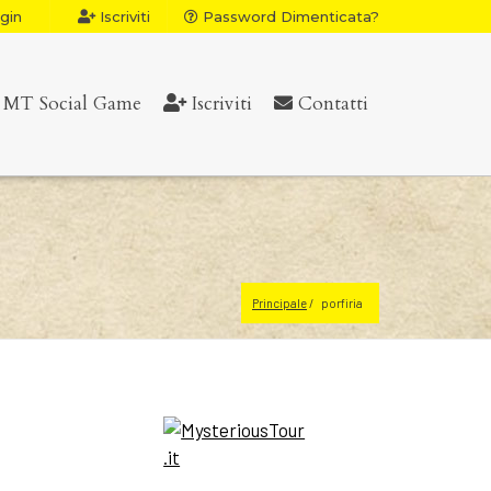
gin
Iscriviti
Password Dimenticata?
MT Social Game
Iscriviti
Contatti
Principale
porfiria