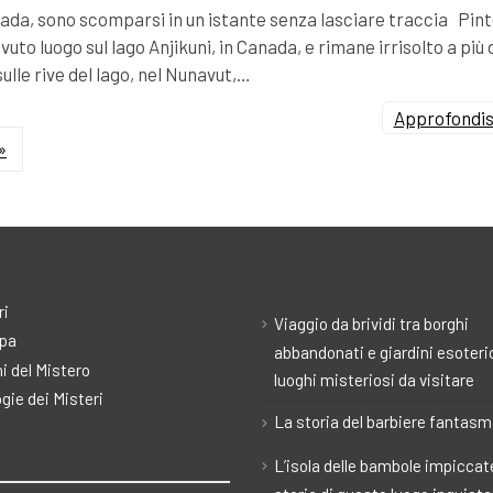
Canada, sono scomparsi in un istante senza lasciare traccia Pin
vuto luogo sul lago Anjikuni, in Canada, e rimane irrisolto a più 
sulle rive del lago, nel Nunavut,…
Approfondisc
»
ri
Viaggio da brividi tra borghi
pa
abbandonati e giardini esoteric
i del Mistero
luoghi misteriosi da visitare
gie dei Misteri
La storia del barbiere fantas
L’isola delle bambole impiccate