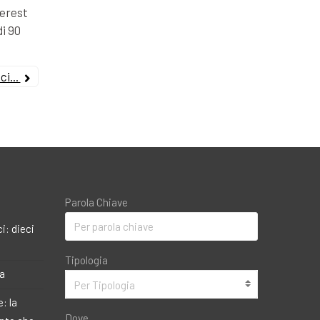
terest
di 90
i...
Parola Chiave
i: dieci
Tipologia
ma
Per Tipologia
: la
Dove