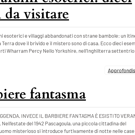
 da visitare
i esoterici e villaggi abbandonati con strane bambole: un itin
 Terra dove il brivido e il mistero sono di casa. Ecco dieci esem
forti Wharram Percy Nello Yorkshire, nell’Inghilterra settentrio
Approfondisc
rbiere fantasma
GGENDA, INVECE IL BARBIERE FANTASMA È ESISTITO VERA
l’estate del 1942 Pascagoula, una piccola cittadina del
un uomo misterioso si introduce furtivamente di notte nelle case 