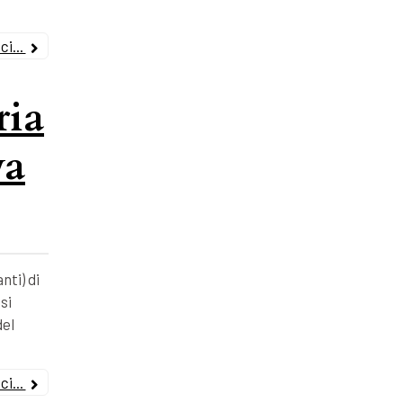
i...
ria
va
nti) di
si
del
i...