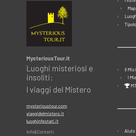
Miste
Map
Luogh
Tipolo
MysteriousTour.it
Luoghi misteriosi e
Il Mio
insoliti:
I Mi
MT
I viaggi del Mistero
mysterioustour.com
viaggidelmistero.it
luoghinfestati.it
Aiuto
Info&Contatti: