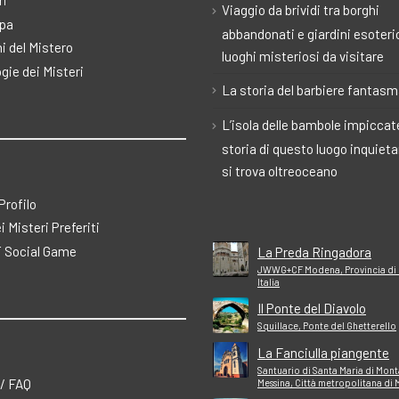
ri
Viaggio da brividi tra borghi
pa
abbandonati e giardini esoteric
i del Mistero
luoghi misteriosi da visitare
gie dei Misteri
La storia del barbiere fantas
L’isola delle bambole impiccate
storia di questo luogo inquiet
si trova oltreoceano
 Profilo
ei Misteri Preferiti
 Social Game
La Preda Ringadora
JWWG+CF Modena, Provincia di
Italia
Il Ponte del Diavolo
Squillace, Ponte del Ghetterello
La Fanciulla piangente
Santuario di Santa Maria di Mont
 / FAQ
Messina, Città metropolitana di 
Italia