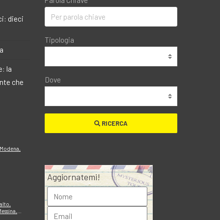
Parola Chiave
i: dieci
Tipologia
ma
: la
Dove
ante che
RICERCA
 Modena,
Aggiornatemi!
alto,
Messina,