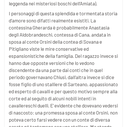
leggenda nei misteriosi boschi dell’Amiata).
I personaggi di questa splendida e tormentata storia
d’amore sono difatti realmente esistiti. La
contessina Gherarda è probabilmente Anastasia
degli Aldobrandeschi, contessa di Cana, andata in
sposa al conte Orsini della contea di Sovana e
Pitigliano viste le mire conservative ed
espansionistiche della famiglia. Del ragazzo invece si
hanno due opposte versioni che lo vedono
discendente da una parte dai conti che in quel
periodo governavano Chiusi, dall’altra invece si dice
fosse figlio di uno stalliere di Sarteano, appassionato
ed esperto di cavalli e per questo motivo sempre alla
corte ed al seguito di alcuni nobili intenti in
cavallereschi duelli. E’ evidente che dovevano vedersi
di nascosto: una promessa sposa al conte Orsini, non
poteva certo farsi vedere con un conte di diversa
casata né tantomeno con uno stalliere. Ma stando