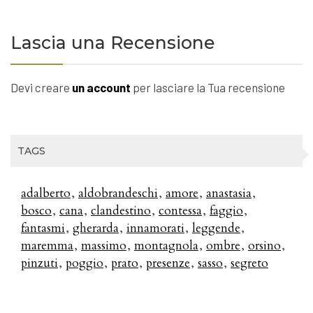
Lascia una Recensione
Devi creare
un account
per lasciare la Tua recensione
TAGS
adalberto
aldobrandeschi
amore
anastasia
bosco
cana
clandestino
contessa
faggio
fantasmi
gherarda
innamorati
leggende
maremma
massimo
montagnola
ombre
orsino
pinzuti
poggio
prato
presenze
sasso
segreto