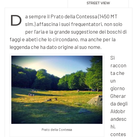
STREET VIEW
D
a sempre il Prato della Contessa (1450 MT
slm.) affascina i suoi frequentatori, non solo
per l’aria e la grande suggestione dei boschi di
faggi e abeti che lo circondano, ma anche per la
leggenda che ha dato origine al suo nome.
Si
raccon
ta che
un
giorno
Gherar
da degli
Aldobr
andesc
hi,
Prato della Contessa
contes