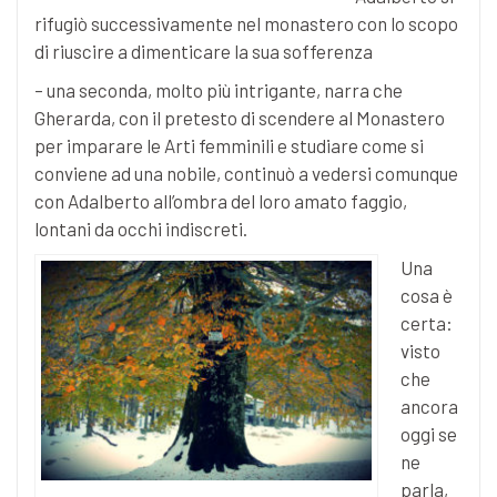
rifugiò successivamente nel monastero con lo scopo
di riuscire a dimenticare la sua sofferenza
– una seconda, molto più intrigante, narra che
Gherarda, con il pretesto di scendere al Monastero
per imparare le Arti femminili e studiare come si
conviene ad una nobile, continuò a vedersi comunque
con Adalberto all’ombra del loro amato faggio,
lontani da occhi indiscreti.
Una
cosa è
certa:
visto
che
ancora
oggi se
ne
parla,