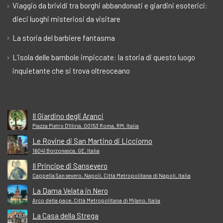
Viaggio da brividi tra borghi abbandonati e giardini esoterici:
dieci luoghi misteriosi da visitare
La storia del barbiere fantasma
L’isola delle bambole impiccate: la storia di questo luogo
inquietante che si trova oltreoceano
Il Giardino degli Aranci
Piazza Pietro D'Illiria, 00153 Roma, RM, Italia
Le Rovine di San Martino di Licciorno
16041 Borzonasca, GE, Italia
Il Principe di Sansevero
Cappella San severo, Napoli, Città Metropolitana di Napoli, Italia
La Dama Velata in Nero
Arco della pace, Città Metropolitana di Milano, Italia
La Casa della Strega