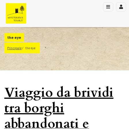
the eye
Principale
the eye
Viaggio da brividi
tra borghi
abbandonati e