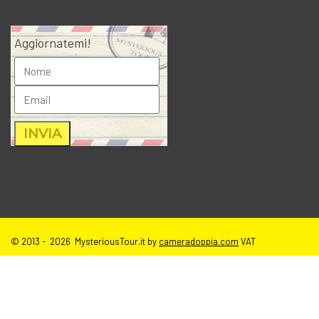
Aggiornatemi!
© 2013 - 2026 MysteriousTour.it by
cameradoppia.com
VAT
IT02271080398 |
credits
|
privacy
|
cookie policy
|
T.o.S e disclaimer
immagini sito
| tutti i diritti riservati