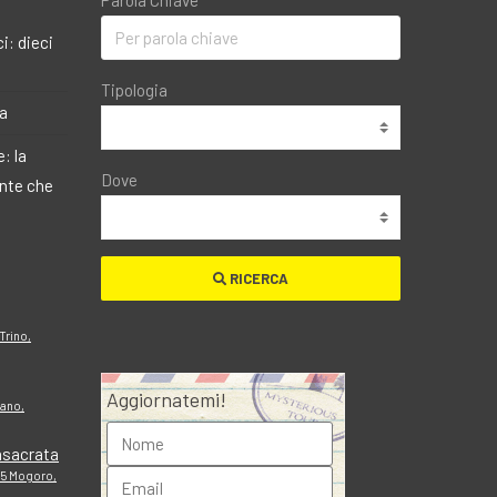
Parola Chiave
i: dieci
Tipologia
ma
: la
Dove
ante che
RICERCA
Trino,
Aggiornatemi!
zano,
nsacrata
95 Mogoro,