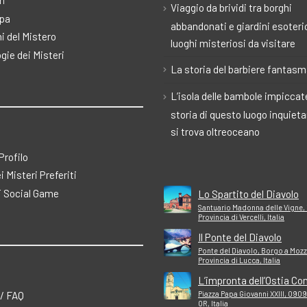
ri
Viaggio da brividi tra borghi
pa
abbandonati e giardini esoteric
i del Mistero
luoghi misteriosi da visitare
gie dei Misteri
La storia del barbiere fantas
L’isola delle bambole impiccate
storia di questo luogo inquiet
si trova oltreoceano
 Profilo
ei Misteri Preferiti
 Social Game
Lo Spartito del Diavolo
Santuario Madonna delle Vigne, 
Provincia di Vercelli, Italia
Il Ponte del Diavolo
Ponte del Diavolo, Borgo a Moz
Provincia di Lucca, Italia
L’impronta dell’Ostia Co
 / FAQ
Piazza Papa Giovanni XXIII, 090
OR, Italia