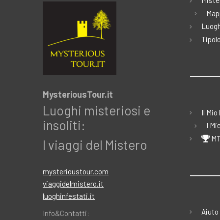
Miste
Map
Luogh
Tipolo
MysteriousTour.it
Luoghi misteriosi e
Il Mio
insoliti:
I Mi
MT
I viaggi del Mistero
mysterioustour.com
viaggidelmistero.it
luoghinfestati.it
Aiuto
Info&Contatti: