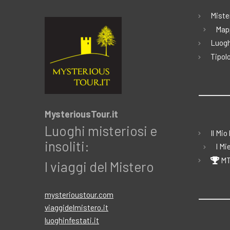
Miste
Map
Luogh
Tipolo
MysteriousTour.it
Luoghi misteriosi e
Il Mio
insoliti:
I Mi
MT
I viaggi del Mistero
mysterioustour.com
viaggidelmistero.it
luoghinfestati.it