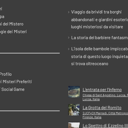
ri
Viaggio da brividi tra borghi
pa
abbandonati e giardini esoteric
i del Mistero
luoghi misteriosi da visitare
gie dei Misteri
La storia del barbiere fantas
L’isola delle bambole impiccate
storia di questo luogo inquiet
si trova oltreoceano
 Profilo
ei Misteri Preferiti
 Social Game
L’entrata per l’Inferno
Chiesa di Sant Agostino, Lucca, 
Lucca, Italia
La Grotta del Romito
2JCF+CH Marradi, Città Metropol
Firenze, Italia
Lo Spettro di Ezzelino III