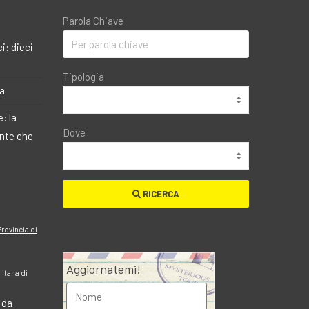
Parola Chiave
i: dieci
Tipologia
ma
: la
Dove
ante che
RICERCA
Provincia di
Aggiornatemi!
itana di
 da