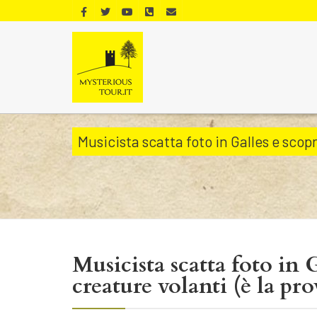
Musicista scatta foto in Galles e scop
Musicista scatta foto in 
creature volanti (è la pro