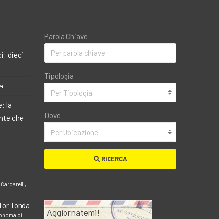
Parola Chiave
i: dieci
Tipologia
ma
Per Tipologia
: la
Dove
ante che
Per Ubicazione
RICERCA
 Cardarelli,
 Tor Tonda
Aggiornatemi!
tonoma di