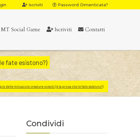
gin
Iscriviti
Password Dimenticata?
MT Social Game
Iscriviti
Contatti
le fate esistono?)
opre delle minuscole creature volanti (è la prova che le fate esistono?)
Condividi