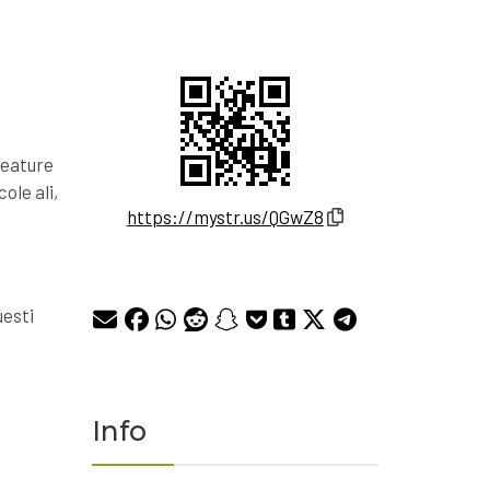
reature
ole ali,
https://mystr.us/QGwZ8
uesti
Info