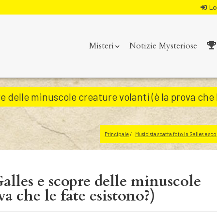
Lo
Misteri
Notizie Mysteriose
re delle minuscole creature volanti (è la prova che 
Principale
Musicista scatta foto in Galles e sc
Galles e scopre delle minuscole
va che le fate esistono?)