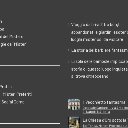
ri
Viaggio da brividi tra borghi
pa
abbandonati e giardini esoteric
i del Mistero
luoghi misteriosi da visitare
gie dei Misteri
La storia del barbiere fantas
L’isola delle bambole impiccate
storia di questo luogo inquiet
si trova oltreoceano
 Profilo
ei Misteri Preferiti
 Social Game
Il Vecchietto fantasma
Ospedale Cardarelli, Via Antonio
9, Napoli, NA, Italia
La Chiesa d’Oro sotto la
Tor Tonda, Marter, Provincia au