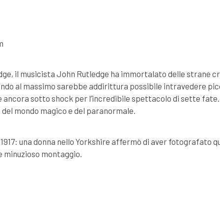
m
dge, il musicista John Rutledge ha immortalato delle strane c
o al massimo sarebbe addirittura possibile intravedere picc
 ancora sotto shock per l’incredibile spettacolo di sette fate.
za del mondo magico e del paranormale.
al 1917: una donna nello Yorkshire affermò di aver fotografato q
o e minuzioso montaggio.