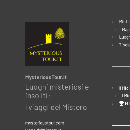
Miste
Map
Luogh
Tipolo
MysteriousTour.it
Luoghi misteriosi e
Il Mio
insoliti:
I Mi
MT
I viaggi del Mistero
mysterioustour.com