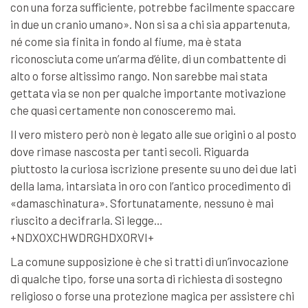
con una forza sufficiente, potrebbe facilmente spaccare
in due un cranio umano». Non si sa a chi sia appartenuta,
né come sia finita in fondo al fiume, ma è stata
riconosciuta come un’arma d’élite, di un combattente di
alto o forse altissimo rango. Non sarebbe mai stata
gettata via se non per qualche importante motivazione
che quasi certamente non conosceremo mai.
Il vero mistero però non è legato alle sue origini o al posto
dove rimase nascosta per tanti secoli. Riguarda
piuttosto la curiosa iscrizione presente su uno dei due lati
della lama, intarsiata in oro con l’antico procedimento di
«damaschinatura». Sfortunatamente, nessuno è mai
riuscito a decifrarla. Si legge…
+NDXOXCHWDRGHDXORVI+
La comune supposizione è che si tratti di un’invocazione
di qualche tipo, forse una sorta di richiesta di sostegno
religioso o forse una protezione magica per assistere chi