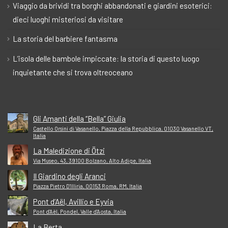
Viaggio da brividi tra borghi abbandonati e giardini esoterici:
dieci luoghi misteriosi da visitare
La storia del barbiere fantasma
L’isola delle bambole impiccate: la storia di questo luogo
inquietante che si trova oltreoceano
Gli Amanti della “Bella” Giulia
Castello Orsini di Vasanello, Piazza della Repubblica, 01030 Vasanello VT,
Italia
La Maledizione di Ötzi
Via Museo, 43, 39100 Bolzano, Alto Adige, Italia
Il Giardino degli Aranci
Piazza Pietro D'Illiria, 00153 Roma, RM, Italia
Pont d’Aël, Avillio e Eyvia
Pont d'Aël, Pondel, Valle d'Aosta, Italia
La Berta