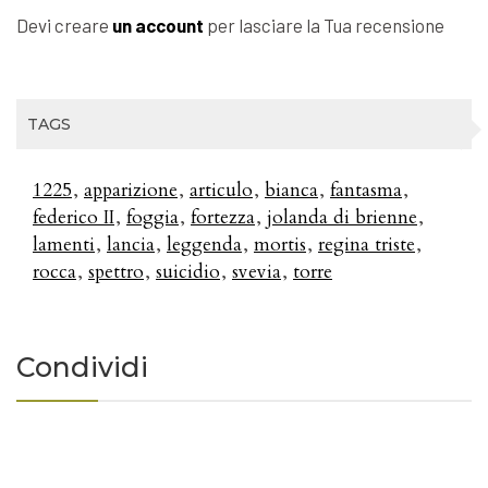
Devi creare
un account
per lasciare la Tua recensione
TAGS
1225
apparizione
articulo
bianca
fantasma
federico II
foggia
fortezza
jolanda di brienne
lamenti
lancia
leggenda
mortis
regina triste
rocca
spettro
suicidio
svevia
torre
Condividi