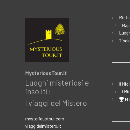
Miste
Map
Luogh
Tipolo
MysteriousTour.it
Luoghi misteriosi e
Il Mio
insoliti:
I Mi
MT
I viaggi del Mistero
mysterioustour.com
viaggidelmistero.it