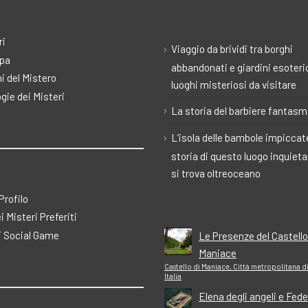
ri
Viaggio da brividi tra borghi
pa
abbandonati e giardini esoteric
i del Mistero
luoghi misteriosi da visitare
gie dei Misteri
La storia del barbiere fantas
L’isola delle bambole impiccate
storia di questo luogo inquiet
si trova oltreoceano
 Profilo
ei Misteri Preferiti
 Social Game
Le Presenze del Castello
Maniace
Castello di Maniace, Città metropolitana d
Italia
Elena degli angeli e Fede