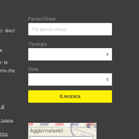
Parola Chiave
i: dieci
Tipologia
ma
: la
Dove
ante che
RICERCA
 di
i Catania,
Aggiornatemi!
rico