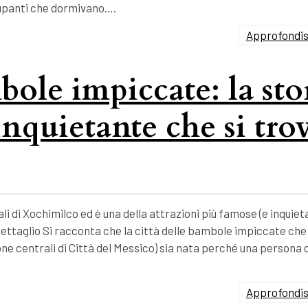
ccupanti che dormivano….
Approfondisc
bole impiccate: la sto
inquietante che si tro
li di Xochimilco ed è una della attrazioni più famose (e inquieta
ettaglio Si racconta che la città delle bambole impiccate che 
zone centrali di Città del Messico) sia nata perché una persona 
Approfondisc