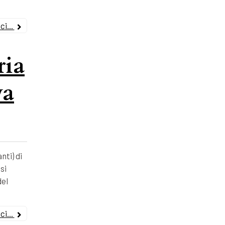
i...
ria
va
nti) di
si
del
i...