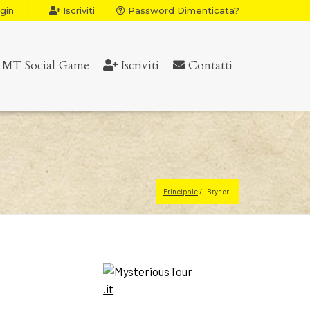
gin
Iscriviti
Password Dimenticata?
MT Social Game
Iscriviti
Contatti
Principale
Bryher