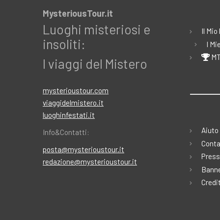
MysteriousTour.it
Luoghi misteriosi e
Il Mio
insoliti:
I Mi
MT
I viaggi del Mistero
mysterioustour.com
viaggidelmistero.it
luoghinfestati.it
Aiuto
Info&Contatti:
Conta
posta@mysterioustour.it
Press
redazione@mysterioustour.it
Banne
Credi