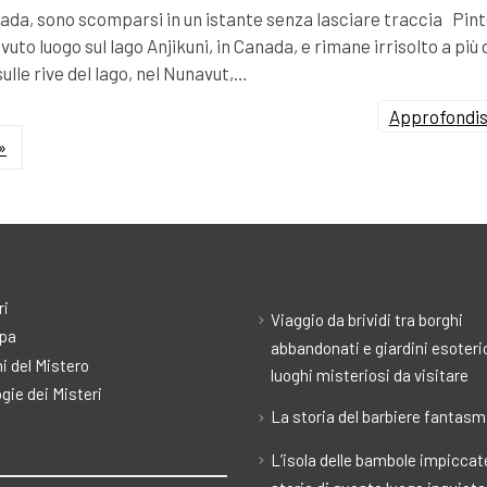
Canada, sono scomparsi in un istante senza lasciare traccia Pin
vuto luogo sul lago Anjikuni, in Canada, e rimane irrisolto a più 
sulle rive del lago, nel Nunavut,…
Approfondisc
»
ri
Viaggio da brividi tra borghi
pa
abbandonati e giardini esoteric
i del Mistero
luoghi misteriosi da visitare
gie dei Misteri
La storia del barbiere fantas
L’isola delle bambole impiccate