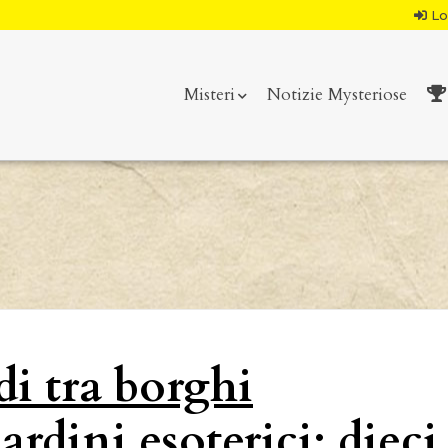
Lo
Misteri
Notizie Mysteriose
di tra borghi
rdini esoterici: dieci