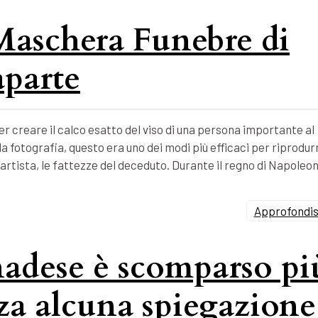
 Maschera Funebre di
parte
 creare il calco esatto del viso di una persona importante al
 fotografia, questo era uno dei modi più efficaci per riprodur
’artista, le fattezze del deceduto. Durante il regno di Napoleo
Approfondisc
nadese è scomparso pi
nza alcuna spiegazione