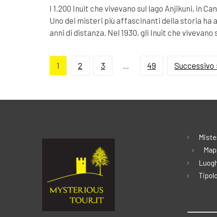
I 1.200 Inuit che vivevano sul lago Anjikuni, in 
Uno dei misteri più affascinanti della storia ha a
anni di distanza. Nel 1930, gli Inuit che vivevano 
1
2
3
…
49
Successivo 
Miste
Map
Luogh
Tipolo