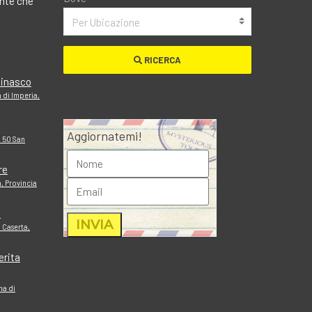
ante che
Per Ubicazione
RICERCA
cinasco
 di Imperia,
Aggiornatemi!
, 50 San
re
, Provincia
o
 Caserta,
erita
ma di