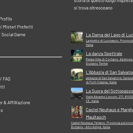
storia di questo luogo inquiet
si trova oltreoceano
 Profilo
ei Misteri Preferiti
 Social Game
La Dama del Lago di Lu
Laghetto di Lucinasco, Provincia
Italia
La danza Spettrale
Relais Villa di Corliano, Abetone
Giuliano Terme
L’Abbazia di San Salvato
 / FAQ
abbazia di San Salvatore, Sarsina
di Forlì-Cesena, Italia
tti
La Suora del Sottopass
Viale Abramo Lincoln, 271, 81100
CE, Italia
r & Affilliazione
Castel Neuhaus e Margh
ts
Maultasch
Castel Neuhaus,Terlano, Provincia autono
Bolzano - Alto Adige, Italia