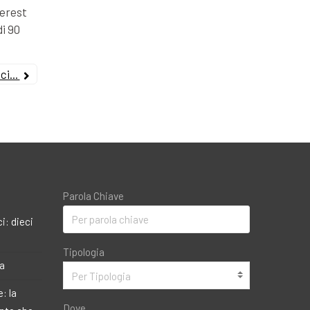
terest
di 90
i...
Parola Chiave
i: dieci
Tipologia
ma
Per Tipologia
: la
Dove