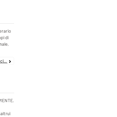
erario
pi di
nale,
i...
MENTE.
altrui