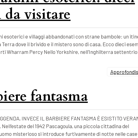
 da visitare
i esoterici e villaggi abbandonati con strane bambole: un itin
 Terra dove il brivido e il mistero sono di casa. Ecco dieci esem
forti Wharram Percy Nello Yorkshire, nell’Inghilterra settentrio
Approfondisc
rbiere fantasma
GGENDA, INVECE IL BARBIERE FANTASMA È ESISTITO VERA
l’estate del 1942 Pascagoula, una piccola cittadina del
un uomo misterioso si introduce furtivamente di notte nelle case 